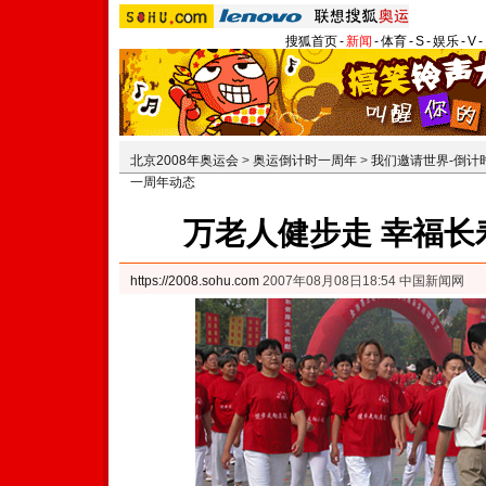
搜狐首页
-
新闻
-
体育
-
S
-
娱乐
-
V
-
北京2008年奥运会
>
奥运倒计时一周年
>
我们邀请世界-倒计
一周年动态
万老人健步走 幸福长
https://2008.sohu.com
2007年08月08日18:54 中国新闻网