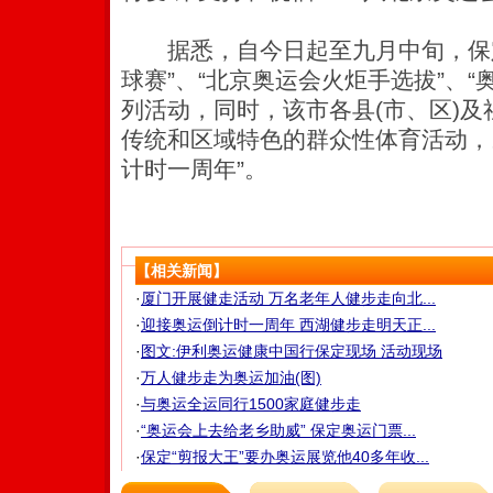
据悉，自今日起至九月中旬，保定
球赛”、“北京奥运会火炬手选拔”、“
列活动，同时，该市各县(市、区)
传统和区域特色的群众性体育活动，
计时一周年”。
【相关新闻】
·
厦门开展健走活动 万名老年人健步走向北...
·
迎接奥运倒计时一周年 西湖健步走明天正...
·
图文:伊利奥运健康中国行保定现场 活动现场
·
万人健步走为奥运加油(图)
·
与奥运全运同行1500家庭健步走
·
“奥运会上去给老乡助威” 保定奥运门票...
·
保定“剪报大王”要办奥运展览他40多年收...