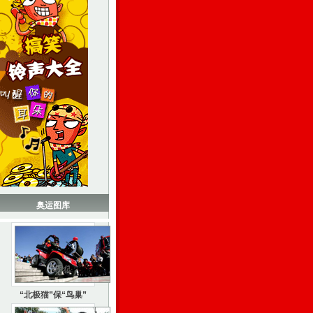
奥运图库
“北极猫”保“鸟巢”