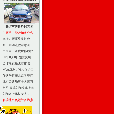
奥运车牌售价10万元
·
门票第二阶段销售公告
·
奥运订票系统将扩容
·
网上购票流程示意图
·
中国拳王速度世界最快
·
08年8月8日婚宴火爆
·
全球最卖座比赛排名
·
90后游泳小将无竞争力
·
任达华将搬北京看奥运
·
北京公共场所十大陋习
·
组图:冒牌刘翔惊现上海
·
刘翔恋上体坛女杰？
·
解读北京奥运筹备热点