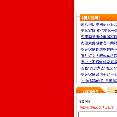
【相关新闻】
·
故宫用历史积淀征服众多
·
奥运家庭:相信奥运一
·
要用画笔描绘奥运家庭 
·
奥运家庭盛赞官方网站
·
奥运家庭参观奥林匹克珍
·
智利短文大赛冠军将获
·
事业上不后悔对家庭很歉
·
首创“奥运家庭”概念 华
·
奥运家庭采访手记 一场
·
“中国移动伴你行 奥
我来说两句
*用搜狗拼音输入法发帖子，