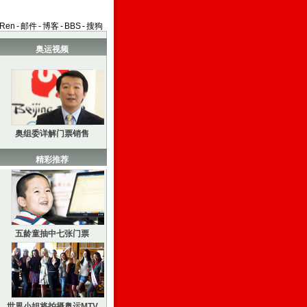
aRen
-
邮件
-
博客
-
BBS
-
搜狗
奥运视频
奥组委详解门票销售
精彩推荐
五龄童抽中七张门票
世界小姐将拍摄奥运MTV