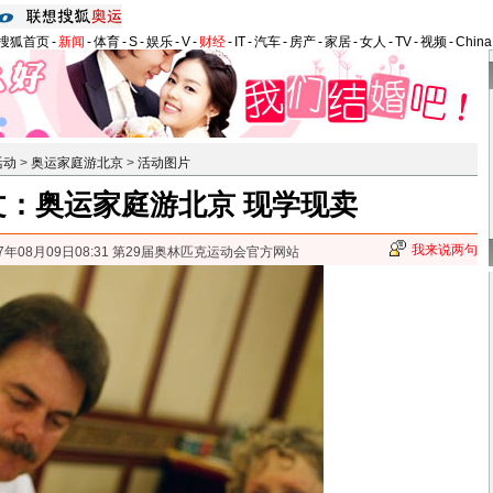
搜狐首页
-
新闻
-
体育
-
S
-
娱乐
-
V
-
财经
-
IT
-
汽车
-
房产
-
家居
-
女人
-
TV
-
视频
-
Chin
活动
>
奥运家庭游北京
>
活动图片
文：奥运家庭游北京 现学现卖
我来说两句
07年08月09日08:31 第29届奥林匹克运动会官方网站