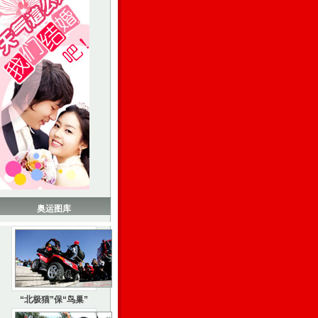
奥运图库
“北极猫”保“鸟巢”