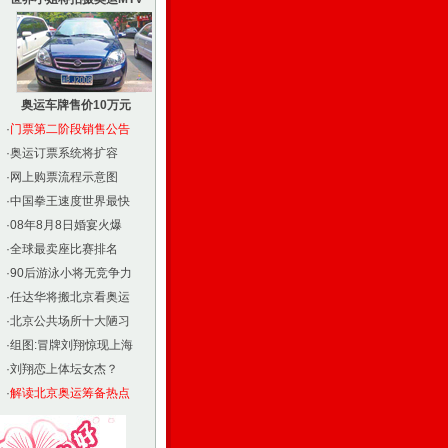
奥运车牌售价10万元
·
门票第二阶段销售公告
·
奥运订票系统将扩容
·
网上购票流程示意图
·
中国拳王速度世界最快
·
08年8月8日婚宴火爆
·
全球最卖座比赛排名
·
90后游泳小将无竞争力
·
任达华将搬北京看奥运
·
北京公共场所十大陋习
·
组图:冒牌刘翔惊现上海
·
刘翔恋上体坛女杰？
·
解读北京奥运筹备热点