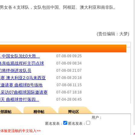
女各４支球队，女队包括中国、阿根廷、澳大利亚和南非队。
(责任编辑：大梦)
中国女队3比0大胜...
07-08-09 09:25
格亲临观战挥杆主罚点球
07-08-09 08:34
门将绊倒进攻队员
07-08-08 21:07
赛 澳大利亚2:0马来西亚
07-08-08 20:18
球邀请赛 曲棍球B号场地
07-08-08 11:15
 采访07曲棍球国际邀请赛
07-08-07 18:18
 曲棍球曾打落四...
07-04-28 06:45
全部跟帖
精华帖
辩论区
用户：
匿名发表：
匿名发表：
体验更流畅的中文输入>>