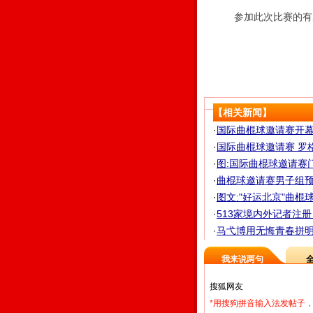
参加此次比赛的有男
【相关新闻】
·
国际曲棍球邀请赛开幕 
·
国际曲棍球邀请赛 罗
·
图:国际曲棍球邀请赛
·
曲棍球邀请赛男子组预
·
图文:"好运北京"曲棍
·
513家境内外记者注册
·
马弋博用无悔青春拼明天
我来说两句
*用搜狗拼音输入法发帖子，