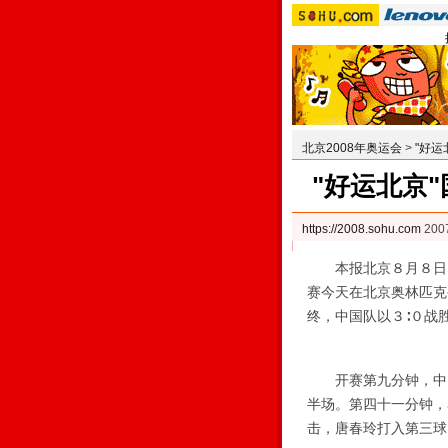
北京2008年奥运会
>
"好运
"好运北京
https://2008.sohu.com
200
本报北京８月８日电 
赛今天在北京奥林匹克
终，中国队以３∶０战
开赛第九分钟，中国
半场。第四十一分钟，
击，唐春玲打入第三球