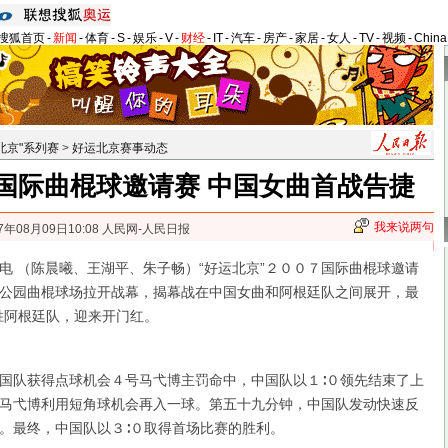
搜狐首页
-
新闻
-
体育
-
S
-
娱乐
-
V
-
财经
-
IT
-
汽车
-
房产
-
家居
-
女人
-
TV
-
视频
-
Chin
北京"系列赛
>
好运北京赛事动态
"国际曲棍球邀请赛 中国女曲首战告捷
我来说两句
7年08月09日10:08 人民网-人民日报
（陈晨曦、王湖平、朱子畅）“好运北京”２００７国际曲棍球邀请
公园曲棍球场拉开战幕，揭幕战在中国女曲和阿根廷队之间展开，最
胜阿根廷队，迎来开门红。
队获得点球机会４号马弋博主罚命中，中国队以１∶０领先结束了上
马弋博利用短角球机会再入一球。第五十九分钟，中国队发动快速反
。最终，中国队以３∶０取得首场比赛的胜利。