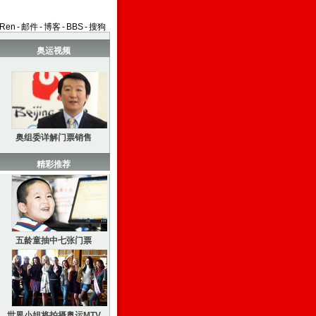
aRen
-
邮件
-
博客
-
BBS
-
搜狗
奥运视频
奥组委详解门票销售
精彩推荐
五龄童抽中七张门票
世界小姐将拍摄奥运MTV