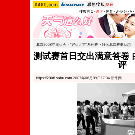
搜狐首页
-
新闻
-
体育
-
S
-
娱乐
-
V
-
北京2008年奥运会
>
"好运北京"系列赛
>
好运北京赛事动态
测试赛首日交出满意答卷 
评
https://2008.sohu.com
2007年08月09日17:04 新华网