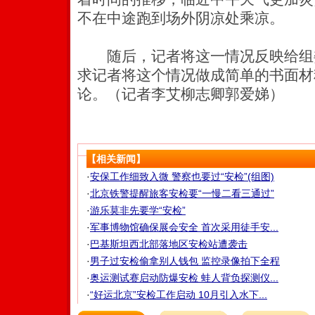
不在中途跑到场外阴凉处乘凉。
随后，记者将这一情况反映给组
求记者将这个情况做成简单的书面材
论。（记者李艾柳志卿郭爱娣）
【相关新闻】
·
安保工作细致入微 警察也要过“安检”(组图)
·
北京铁警提醒旅客安检要“一慢二看三通过”
·
游乐莫非先要学“安检”
·
军事博物馆确保展会安全 首次采用徒手安...
·
巴基斯坦西北部落地区安检站遭袭击
·
男子过安检偷拿别人钱包 监控录像拍下全程
·
奥运测试赛启动防爆安检 蛙人背负探测仪...
·
“好运北京”安检工作启动 10月引入水下...