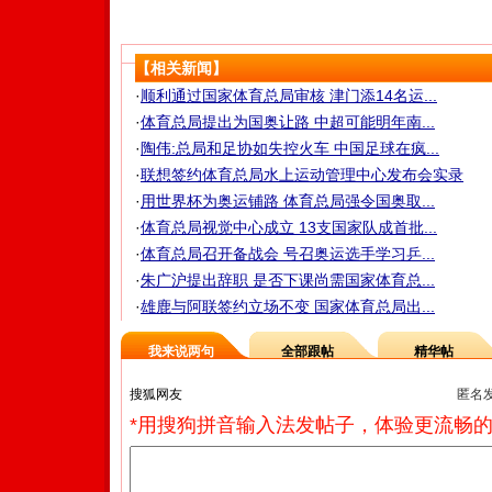
【相关新闻】
·
顺利通过国家体育总局审核 津门添14名运...
·
体育总局提出为国奥让路 中超可能明年南...
·
陶伟:总局和足协如失控火车 中国足球在疯...
·
联想签约体育总局水上运动管理中心发布会实录
·
用世界杯为奥运铺路 体育总局强令国奥取...
·
体育总局视觉中心成立 13支国家队成首批...
·
体育总局召开备战会 号召奥运选手学习乒...
·
朱广沪提出辞职 是否下课尚需国家体育总...
·
雄鹿与阿联签约立场不变 国家体育总局出...
我来说两句
全部跟帖
精华帖
匿名
*用搜狗拼音输入法发帖子，体验更流畅的