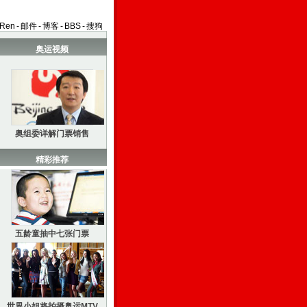
aRen
-
邮件
-
博客
-
BBS
-
搜狗
奥运视频
奥组委详解门票销售
精彩推荐
五龄童抽中七张门票
世界小姐将拍摄奥运MTV