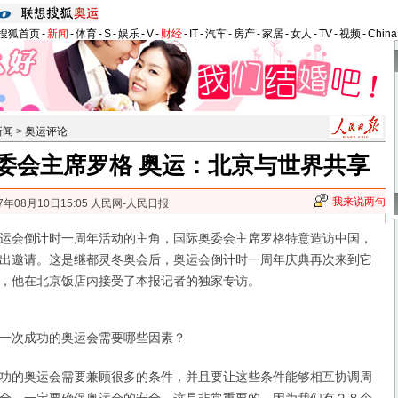
搜狐首页
-
新闻
-
体育
-
S
-
娱乐
-
V
-
财经
-
IT
-
汽车
-
房产
-
家居
-
女人
-
TV
-
视频
-
Chin
新闻
>
奥运评论
委会主席罗格 奥运：北京与世界共享
我来说两句
7年08月10日15:05 人民网-人民日报
会倒计时一周年活动的主角，国际奥委会主席罗格特意造访中国，
出邀请。这是继都灵冬奥会后，奥运会倒计时一周年庆典再次来到它
，他在北京饭店内接受了本报记者的独家专访。
次成功的奥运会需要哪些因素？
的奥运会需要兼顾很多的条件，并且要让这些条件能够相互协调周