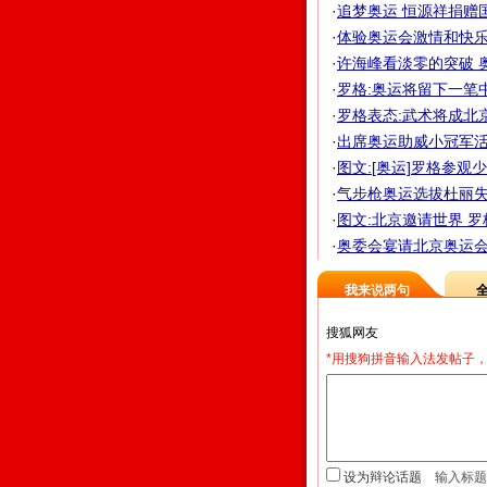
·
追梦奥运 恒源祥捐赠
·
体验奥运会激情和快乐 
·
许海峰看淡零的突破 奥
·
罗格:奥运将留下一笔
·
罗格表态:武术将成北
·
出席奥运助威小冠军活动
·
图文:[奥运]罗格参观
·
气步枪奥运选拔杜丽失常
·
图文:北京邀请世界 
·
奥委会宴请北京奥运会赞
我来说两句
*用搜狗拼音输入法发帖子，
设为辩论话题