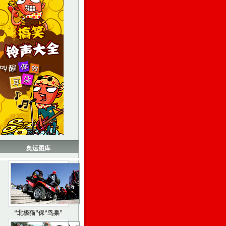
奥运图库
“北极猫”保“鸟巢”