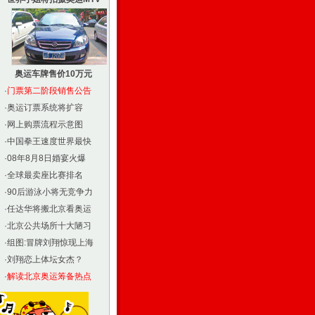
奥运车牌售价10万元
·
门票第二阶段销售公告
·
奥运订票系统将扩容
·
网上购票流程示意图
·
中国拳王速度世界最快
·
08年8月8日婚宴火爆
·
全球最卖座比赛排名
·
90后游泳小将无竞争力
·
任达华将搬北京看奥运
·
北京公共场所十大陋习
·
组图:冒牌刘翔惊现上海
·
刘翔恋上体坛女杰？
·
解读北京奥运筹备热点