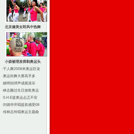
北京健美女郎风中热舞
小孩被理发师剃奥运头
·
千人舞2008米奥运巨龙
·
奥运街舞大赛高手多
·
姚明拍球声成摇滚乐
·
林志颖过生日放歌奥运
·
S.H.E提奥运忐忑不安
·
刘德华开唱提前感受08
·
传林志玲唱奥运主题曲