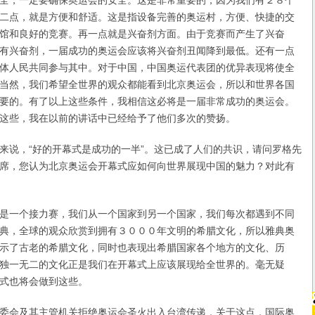
全，一定要确保奥运会的安全。这是非常重要的，因为我们有２８个
二点，就是方便和舒适。这是指设备完善的奥运村，方便、快捷的交
馆和良好的竞赛。再一点就是兴奋剂方面。由于竞赛而产生了兴奋
有兴奋剂，一届成功的奥运会应该将兴奋剂丑闻降到最低。还有一点
体人民共同参与其中。对于中国，中国奥运代表团的优异表现将使全
当然，我们希望全世界的观众都能看到北京奥运会，所以和世界各国
要的。有了以上这些条件，我相信这必将是一届非常成功的奥运会。
这些，我在以前的讲话中已经给予了他们多次的赞扬。
说，“好的开幕式是成功的一半”。这已成了人们的共识，请问罗格先
席，您认为北京奥运会开幕式应如何向世界展现中国的魅力？对此有
一个接力赛，我们从一个国家到另一个国家，我们每次都遇到不同
典，全球的观众欣赏到拥有３０００年文明的希腊文化，所以雅典奥
示了古老的希腊文化，同时也表现出希腊国家各个地方的文化、历
独一无二的文化正是我们在开幕式上应该展现给全世界的。毫无疑
式也将会做到这些。
会及其主管机关拒绝奥运会圣火出入台湾传递，关于这点，国际奥