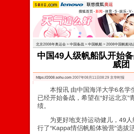
搜狐首页
-
新闻
-
体育
-
S
-
娱乐
-
V
-
北京2008年奥运会
>
中国备战
>
中国帆船
>
2008中国帆船动
中国49人级帆船队开始备
威团
https://2008.sohu.com
2007年08月11日08:29 京华时报
本报讯 由中国海洋大学6名学生
已经开始备战，希望在“好运北京”
绩。
为更好地支持运动健儿，49人
行了“Kappa情侣帆船体验营”选拔