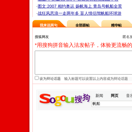
·
图文:2007 相约奥运 扬帆海上 青岛号帆船全景
·
战狂风恶浪一走两年多 盲人情侣驾帆船环球游
我来说两句
全部跟帖
精华帖
匿名
*用搜狗拼音输入法发帖子，体验更流畅的
设为辩论话题
新闻
网页
音