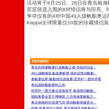
活动将于8月25日、26日在青岛银
层层筛选入围的8对情侣将与田亮、
争夺仅有的4对中国49人级帆船奥
Kappa全球限量仅10套的珍藏情侣
【相关新闻】
·
青岛利用奥帆赛打造帆船之都 苦练内功走...
·
49人级帆船队备战奥帆赛 场外设情侣帆船...
·
奥帆赛在即:帆船情侣选拔赛 田亮叶一茜作评委
·
青岛国际帆船赛程公布
·
田亮叶一茜为奥运浪漫牵手 参加情侣帆船...
·
国际奥委会官方博物馆 八月将做客帆船之...
·
奥运体验时尚浪漫气息 情侣帆船体验营火...
·
组图:申奥成功六周年 青岛奥林匹克帆船中心