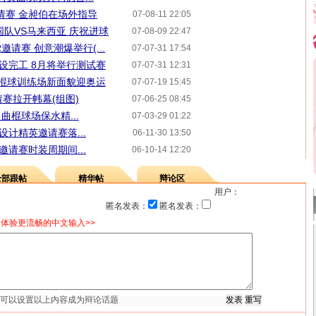
请赛 金昶伯在场外指导
07-08-11 22:05
国队VS马来西亚 庆祝进球
07-08-09 22:47
邀请赛 创意潮爆举行(...
07-07-31 17:54
设完工 8月将举行测试赛
07-07-31 12:31
曲棍球训练场新面貌迎奥运
07-07-19 15:45
赛拉开帏幕(组图)
07-06-25 08:45
曲棍球场保水精...
07-03-29 01:22
设计精英邀请赛落...
06-11-30 13:50
邀请赛时装周期间...
06-10-14 12:20
全部跟帖
精华帖
辩论区
用户：
匿名发表：
匿名发表：
体验更流畅的中文输入>>