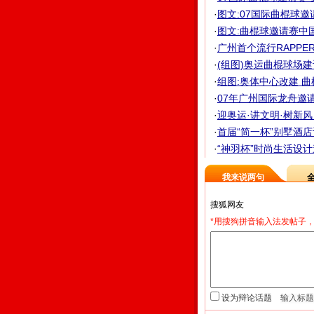
·
图文:07国际曲棍球邀
·
图文:曲棍球邀请赛中
·
广州首个流行RAPPER
·
(组图)奥运曲棍球场建
·
组图:奥体中心改建 
·
07年广州国际龙舟邀请
·
迎奥运·讲文明·树新风 
·
首届“简一杯”别墅酒店
·
“神羽杯”时尚生活设计
我来说两句
*用搜狗拼音输入法发帖子，
设为辩论话题