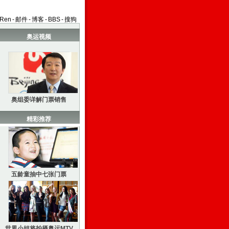
aRen
-
邮件
-
博客
-
BBS
-
搜狗
奥运视频
奥组委详解门票销售
精彩推荐
五龄童抽中七张门票
世界小姐将拍摄奥运MTV