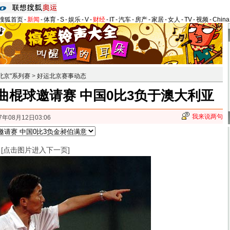
搜狐首页
-
新闻
-
体育
-
S
-
娱乐
-
V
-
财经
-
IT
-
汽车
-
房产
-
家居
-
女人
-
TV
-
视频
-
Chin
北京"系列赛
>
好运北京赛事动态
曲棍球邀请赛 中国0比3负于澳大利亚
我来说两句
7年08月12日03:06
[点击图片进入下一页]