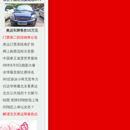
奥运车牌售价10万元
·
门票第二阶段销售公告
·
奥运订票系统将扩容
·
网上购票流程示意图
·
中国拳王速度世界最快
·
08年8月8日婚宴火爆
·
全球最卖座比赛排名
·
90后游泳小将无竞争力
·
任达华将搬北京看奥运
·
北京公共场所十大陋习
·
组图:冒牌刘翔惊现上海
·
刘翔恋上体坛女杰？
·
解读北京奥运筹备热点