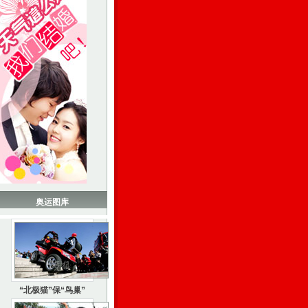
奥运图库
“北极猫”保“鸟巢”