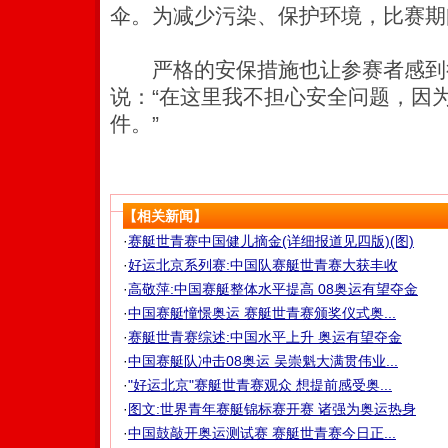
伞。为减少污染、保护环境，比赛期
严格的安保措施也让参赛者感到
说：“在这里我不担心安全问题，因
件。”
【相关新闻】
·
赛艇世青赛中国健儿摘金(详细报道见四版)(图)
·
好运北京系列赛:中国队赛艇世青赛大获丰收
·
高敬萍:中国赛艇整体水平提高 08奥运有望夺金
·
中国赛艇憧憬奥运 赛艇世青赛颁奖仪式奥...
·
赛艇世青赛综述:中国水平上升 奥运有望夺金
·
中国赛艇队冲击08奥运 吴崇魁大满贯伟业...
·
"好运北京"赛艇世青赛观众 想提前感受奥...
·
图文:世界青年赛艇锦标赛开赛 诸强为奥运热身
·
中国鼓敲开奥运测试赛 赛艇世青赛今日正...