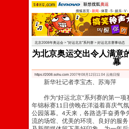
搜狐首页
-
新闻
-
体育
-
S
-
娱乐
-
V
-
北京2008年奥运会
>
"好运北京"系列赛
>
好运北京赛事动态
为北京奥运交出令人满意的
幕
https://2008.sohu.com
2007年08月12日11:04 云南日报
新华社记者李宝杰、苏海萍
作为“好运北京”系列赛的第一项赛
年锦标赛11日傍晚在洋溢着喜庆气
公园落幕。4天来，各路选手奋勇争
流的场馆、优美的环境、良好的服务
及新闻媒体留下美好印象，为一年后