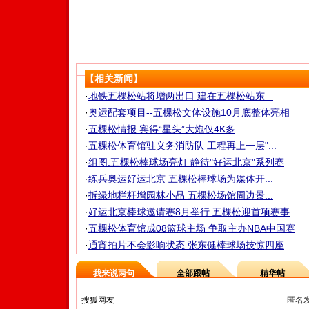
【相关新闻】
·
地铁五棵松站将增两出口 建在五棵松站东...
·
奥运配套项目--五棵松文体设施10月底整体亮相
·
五棵松情报:宾得“星头”大炮仅4K多
·
五棵松体育馆驻义务消防队 工程再上一层"...
·
组图:五棵松棒球场亮灯 静待"好运北京"系列赛
·
练兵奥运好运北京 五棵松棒球场为媒体开...
·
拆绿地栏杆增园林小品 五棵松场馆周边景...
·
好运北京棒球邀请赛8月举行 五棵松迎首项赛事
·
五棵松体育馆成08篮球主场 争取主办NBA中国赛
·
通宵拍片不会影响状态 张东健棒球场技惊四座
我来说两句
全部跟帖
精华帖
匿名