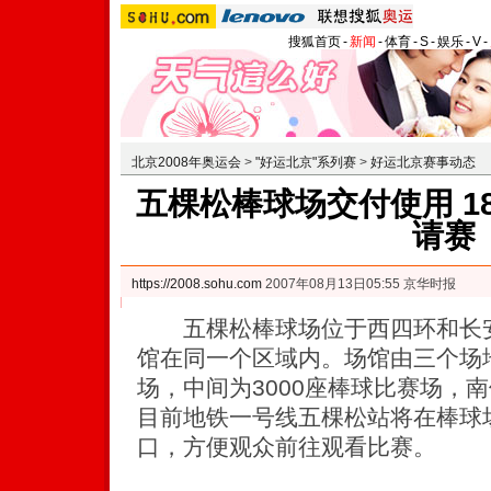
搜狐首页
-
新闻
-
体育
-
S
-
娱乐
-
V
-
北京2008年奥运会
>
"好运北京"系列赛
>
好运北京赛事动态
五棵松棒球场交付使用 1
请赛
https://2008.sohu.com
2007年08月13日05:55 京华时报
五棵松棒球场位于西四环和长安
馆在同一个区域内。场馆由三个场
场，中间为3000座棒球比赛场，南
目前地铁一号线五棵松站将在棒球
口，方便观众前往观看比赛。