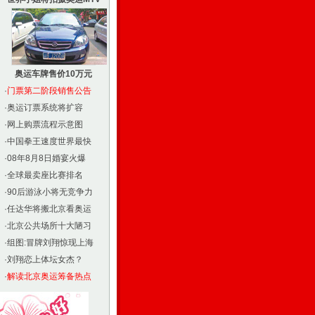
奥运车牌售价10万元
·
门票第二阶段销售公告
·
奥运订票系统将扩容
·
网上购票流程示意图
·
中国拳王速度世界最快
·
08年8月8日婚宴火爆
·
全球最卖座比赛排名
·
90后游泳小将无竞争力
·
任达华将搬北京看奥运
·
北京公共场所十大陋习
·
组图:冒牌刘翔惊现上海
·
刘翔恋上体坛女杰？
·
解读北京奥运筹备热点