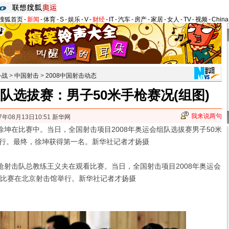
搜狐首页
-
新闻
-
体育
-
S
-
娱乐
-
V
-
财经
-
IT
-
汽车
-
房产
-
家居
-
女人
-
TV
-
视频
-
Chin
备战
>
中国射击
>
2008中国射击动态
组队选拔赛：男子50米手枪赛况(组图)
我来说两句
7年08月13日10:51 新华网
坤在比赛中。当日，全国射击项目2008年奥运会组队选拔赛男子50米
行。最终，徐坤获得第一名。新华社记者才扬摄
手枪射击队总教练王义夫在观看比赛。当日，全国射击项目2008年奥运会
枪比赛在北京射击馆举行。新华社记者才扬摄