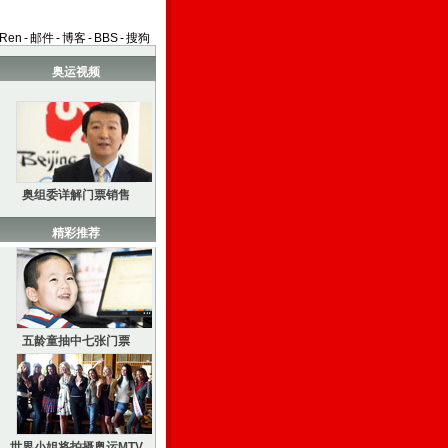
aRen
-
邮件
-
博客
-
BBS
-
搜狗
奥运视频
奥组委详解门票销售
精彩推荐
五龄童抽中七张门票
世界小姐将拍摄奥运MTV