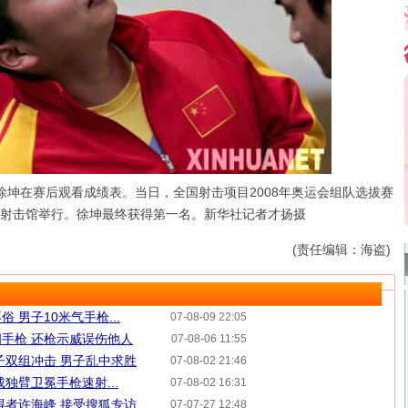
坤在赛后观看成绩表。当日，全国射击项目2008年奥运会组队选拔赛
京射击馆举行。徐坤最终获得第一名。新华社记者才扬摄
(责任编辑：海盗)
 男子10米气手枪...
07-08-09 22:05
手枪 还枪示威误伤他人
07-08-06 11:55
子双组冲击 男子乱中求胜
07-08-02 21:46
独臂卫冕手枪速射...
07-08-02 16:31
得者许海峰 接受搜狐专访
07-07-27 12:48