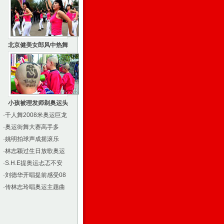
北京健美女郎风中热舞
小孩被理发师剃奥运头
·
千人舞2008米奥运巨龙
·
奥运街舞大赛高手多
·
姚明拍球声成摇滚乐
·
林志颖过生日放歌奥运
·
S.H.E提奥运忐忑不安
·
刘德华开唱提前感受08
·
传林志玲唱奥运主题曲