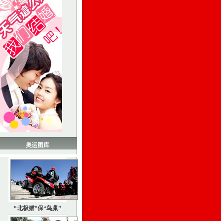
奥运图库
“北极猫”保“鸟巢”