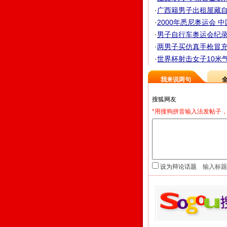
·
广西籍男子出租屋藏自
·
2000年悉尼奥运会 中
·
男子自行车奥运会纪
·
两男子买仿真手枪冒充
·
世界杯射击女子10米气
我来说两句
*用搜狗拼音输入法发帖子，
设为辩论话题