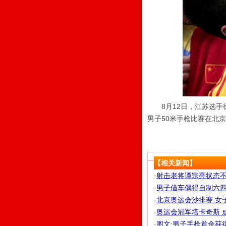
8月12日，江苏选手徐
男子50米手枪比赛在北
【相关新闻】
·
射击老将谭宗亮状态不俗
·
男子借车偶得自制六四
·
北京奥运会沙排赛:女
·
奥运会冠军塔卡奇斯 成
·
图文:男子手枪首金获