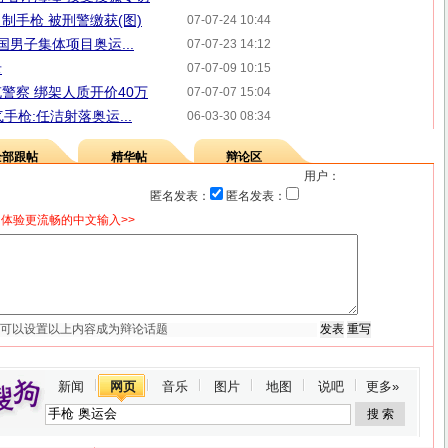
制手枪 被刑警缴获(图)
07-07-24 10:44
国男子集体项目奥运...
07-07-23 14:12
录
07-07-09 10:15
警察 绑架人质开价40万
07-07-07 15:04
手枪:任洁射落奥运...
06-03-30 08:34
全部跟帖
精华帖
辩论区
用户：
匿名发表：
匿名发表：
体验更流畅的中文输入>>
新闻
网页
音乐
图片
地图
说吧
更多»