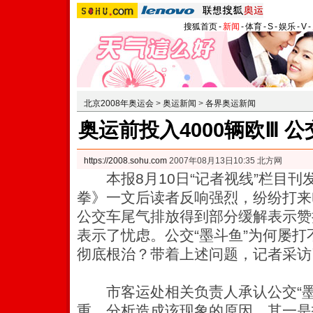
搜狐首页
-
新闻
-
体育
-
S
-
娱乐
-
V
-
北京2008年奥运会
>
奥运新闻
>
各界奥运新闻
奥运前投入4000辆欧Ⅲ 
https://2008.sohu.com
2007年08月13日10:35 北方网
本报8月10日“记者视线”栏目刊发
拳》一文后读者反响强烈，纷纷打来
公交车尾气排放得到部分缓解表示赞
表示了忧虑。公交“墨斗鱼”为何屡
彻底根治？带着上述问题，记者采访
市客运处相关负责人承认公交“墨
重，分析造成该现象的原因，其一是