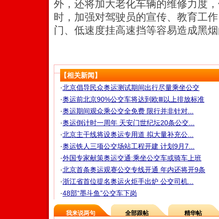
外，还将加大老化车辆的维修力度，
时，加强对驾驶员的宣传、教育工作
门、低速度挂高速挡等容易造成黑烟
【相关新闻】
·
北京倡导民众奥运测试期间出行尽量乘坐公交
·
奥运前北京90%公交车将达到欧Ⅲ以上排放标准
·
奥运期间观众乘公交全免费 限行并非针对...
·
奥运倒计时一周年 天安门世纪坛20条公交...
·
北京主干线将设奥运专用道 拟大量补充公...
·
奥运铁人三项公交场站工程开建 计划9月7...
·
外国专家献策奥运交通:乘坐公交车或骑车上班
·
北京首条奥运观赛公交专线开通 年内还将开9条
·
浙江省首位提名奥运火炬手出炉 公交司机...
·
48部“墨斗鱼”公交车下岗
我来说两句
全部跟帖
精华帖