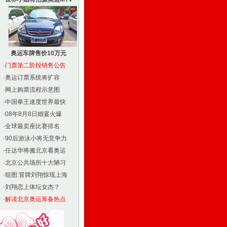
奥运车牌售价10万元
·
门票第二阶段销售公告
·
奥运订票系统将扩容
·
网上购票流程示意图
·
中国拳王速度世界最快
·
08年8月8日婚宴火爆
·
全球最卖座比赛排名
·
90后游泳小将无竞争力
·
任达华将搬北京看奥运
·
北京公共场所十大陋习
·
组图:冒牌刘翔惊现上海
·
刘翔恋上体坛女杰？
·
解读北京奥运筹备热点