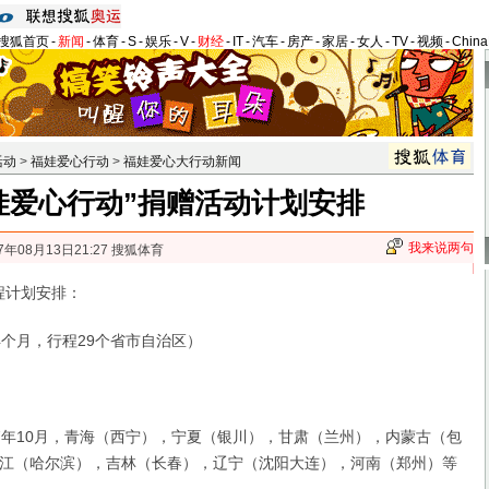
搜狐首页
-
新闻
-
体育
-
S
-
娱乐
-
V
-
财经
-
IT
-
汽车
-
房产
-
家居
-
女人
-
TV
-
视频
-
Chin
活动
>
福娃爱心行动
>
福娃爱心大行动新闻
娃爱心行动”捐赠活动计划安排
我来说两句
7年08月13日21:27 搜狐体育
程计划安排：
个月，行程29个省市自治区）
07年10月，青海（西宁），宁夏（银川），甘肃（兰州），内蒙古（包
江（哈尔滨），吉林（长春），辽宁（沈阳大连），河南（郑州）等