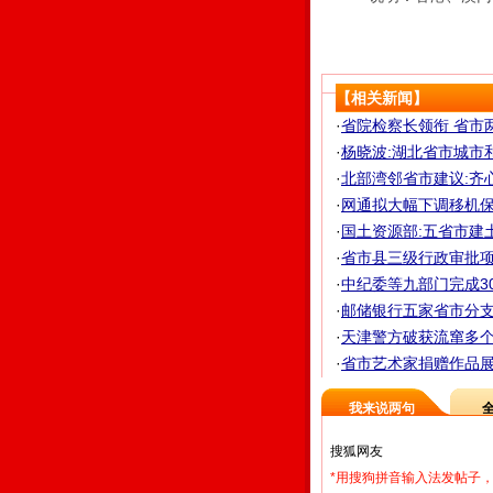
【相关新闻】
·
省院检察长领衔 省市
·
杨晓波:湖北省市城市
·
北部湾邻省市建议:齐
·
网通拟大幅下调移机保
·
国土资源部:五省市建土
·
省市县三级行政审批项目
·
中纪委等九部门完成3
·
邮储银行五家省市分支行
·
天津警方破获流窜多
·
省市艺术家捐赠作品展
我来说两句
*用搜狗拼音输入法发帖子，