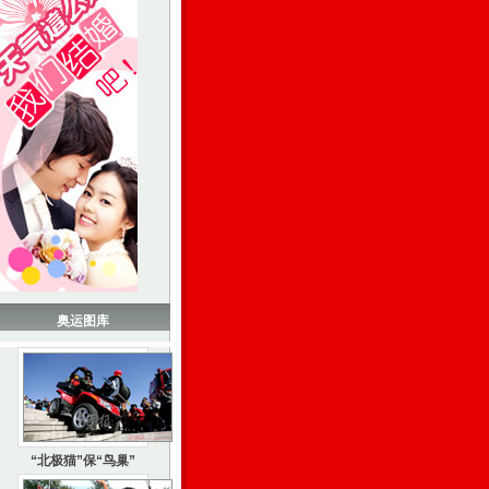
奥运图库
“北极猫”保“鸟巢”