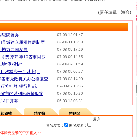
(责任编辑：海盗)
两级院督办
07-08-12 01:47
和县城建立廉租住房制度
07-08-11 10:38
心协力共同发展
07-08-09 17:19
号费 京津等10省市同步
07-08-09 14:55
地“季报制”
07-08-09 11:49
均减少一半以上(...
07-08-09 05:57
0省市党政机关办公楼复查
07-08-08 14:09
将挂牌 银行和邮...
07-08-07 10:05
个省市的系列麻醉抢劫案
07-08-06 10:30
14日开幕
06-03-13 08:31
全部跟帖
精华帖
辩论区
用户：
匿名发表：
匿名发表：
体验更流畅的中文输入>>