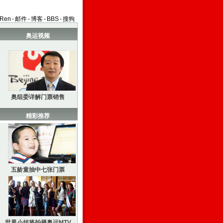
aRen
-
邮件
-
博客
-
BBS
-
搜狗
奥运视频
奥组委详解门票销售
精彩推荐
五龄童抽中七张门票
世界小姐将拍摄奥运MTV