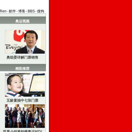
aRen
-
邮件
-
博客
-
BBS
-
搜狗
奥运视频
奥组委详解门票销售
精彩推荐
五龄童抽中七张门票
世界小姐将拍摄奥运MTV