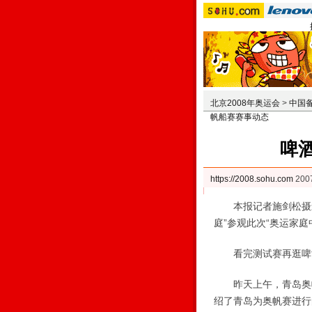
北京2008年奥运会
>
中国
帆船赛赛事动态
啤酒
https://2008.sohu.com
200
本报记者施剑松摄影报
庭”参观此次“奥运家
看完测试赛再逛啤
昨天上午，青岛奥帆委
绍了青岛为奥帆赛进行