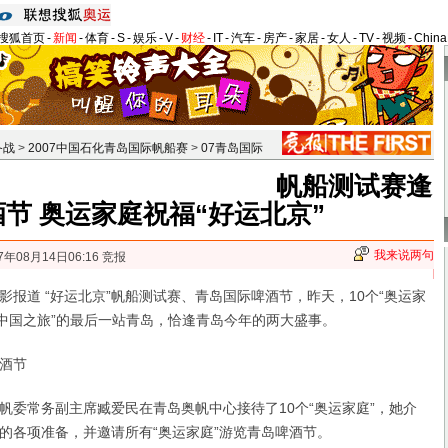
搜狐首页
-
新闻
-
体育
-
S
-
娱乐
-
V
-
财经
-
IT
-
汽车
-
房产
-
家居
-
女人
-
TV
-
视频
-
Chin
备战
>
2007中国石化青岛国际帆船赛
>
07青岛国际
帆船测试赛逢
节 奥运家庭祝福“好运北京”
我来说两句
7年08月14日06:16 竞报
道 “好运北京”帆船测试赛、青岛国际啤酒节，昨天，10个“奥运家
庭中国之旅”的最后一站青岛，恰逢青岛今年的两大盛事。
酒节
常务副主席臧爱民在青岛奥帆中心接待了10个“奥运家庭”，她介
的各项准备，并邀请所有“奥运家庭”游览青岛啤酒节。