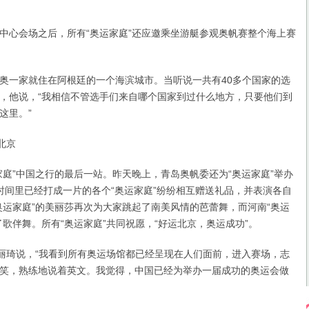
心会场之后，所有“奥运家庭”还应邀乘坐游艇参观奥帆赛整个海上赛
一家就住在阿根廷的一个海滨城市。当听说一共有40多个国家的选
，他说，“我相信不管选手们来自哪个国家到过什么地方，只要他们到
这里。”
北京
”中国之行的最后一站。昨天晚上，青岛奥帆委还为“奥运家庭”举办
时间里已经打成一片的各个“奥运家庭”纷纷相互赠送礼品，并表演各自
奥运家庭”的美丽莎再次为大家跳起了南美风情的芭蕾舞，而河南“奥运
了歌伴舞。所有“奥运家庭”共同祝愿，“好运北京，奥运成功”。
琦说，“我看到所有奥运场馆都已经呈现在人们面前，进入赛场，志
笑，熟练地说着英文。我觉得，中国已经为举办一届成功的奥运会做