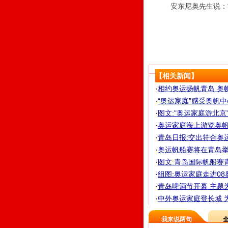
安东尼奥先生说：“
【相关新闻】
·
相约奥运扬帆青岛 奥
·
“奥运家庭”感受奥帆中
·
图文:"奥运家庭游北京
·
奥运家庭海上游览奥帆基
·
青岛日报:交出符合奥
·
奥运帆船赛将在青岛举
·
图文:青岛国际帆船赛青
·
组图:奥运家庭走进0
·
青岛啤酒节开幕 主题为
·
中外奥运家庭登长城 为
我来说两句