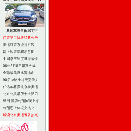
奥运车牌售价10万元
·
门票第二阶段销售公告
·
奥运订票系统将扩容
·
网上购票流程示意图
·
中国拳王速度世界最快
·
08年8月8日婚宴火爆
·
全球最卖座比赛排名
·
90后游泳小将无竞争力
·
任达华将搬北京看奥运
·
北京公共场所十大陋习
·
组图:冒牌刘翔惊现上海
·
刘翔恋上体坛女杰？
·
解读北京奥运筹备热点