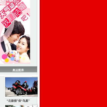
奥运图库
“北极猫”保“鸟巢”