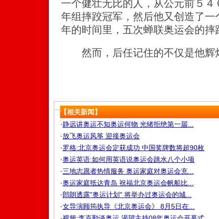
一个健壮无比的人，从公元前５４
年组摔跤冠军，然后他又创造了一
年的时间里，五次蝉联奥运会的摔
然而，后任记住的不仅是他辉煌
【相关新闻】
·
静远讲奥运不知奥运何物 光绪拒绝第一届...
·
放飞奥运风筝 迎接奥运会
·
罗格:北京奥运会定获成功 中国奖牌数将超90枚
·
奥运英语:如何用英语说奥运会跳水八个小项
·
三地志愿者热情服务 奥运家庭对奥运会充...
·
奥运家庭抵达青岛 祝福北京奥运会帆船比...
·
郎朗透露"奥运计划" 将举办过奥运会的城...
·
女导演顾筠执导《北京奥运会》 8月5日在...
·
视频:李克勤谈奥运 渴望主持08年奥运会开幕式