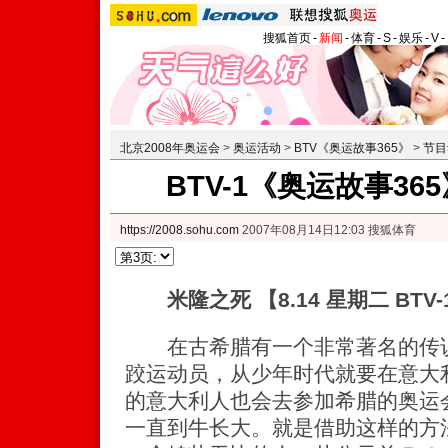
搜狐首页
-
新闻
-
体育
-
S
-
娱乐
-
V
-
北京2008年奥运会
>
奥运活动
>
BTV《奥运故事365》
>
节目
BTV-1《奥运故事3
https://2008.sohu.com
2007年08月14日12:03 搜狐体育
米隆之死 【8.14 星期二 BTV-
在古希腊有一个非常著名的传说
跤运动员，从少年时代就要在意大
的意大利人也会去参加希腊的奥运
一直到牛长大。就是借助这样的方