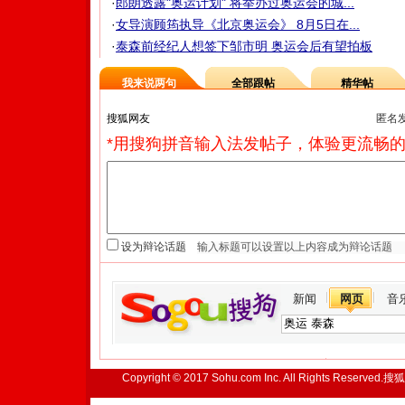
·
郎朗透露"奥运计划" 将举办过奥运会的城...
·
女导演顾筠执导《北京奥运会》 8月5日在...
·
泰森前经纪人想签下邹市明 奥运会后有望拍板
我来说两句
全部跟帖
精华帖
匿名
*用搜狗拼音输入法发帖子，体验更流畅的
设为辩论话题
新闻
网页
音
Copyright © 2017 Sohu.com Inc. All Rights Reserved