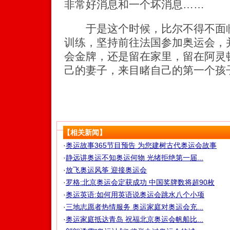
非常好消息和一个坏消息……
于是这个时候，比尔不得不面临
训练，坚持前往法国参加奥运会，
会金牌，还是留在家里，留在阿灵
己的妻子，来目睹自己的第一个孩
【相关新闻】
·
奥运故事365节目预告 为您建树古代奥运会故事
·
静远讲奥运不知奥运何物 光绪拒绝第一届...
·
放飞奥运风筝 迎接奥运会
·
罗格:北京奥运会定获成功 中国奖牌数将超90枚
·
奥运英语:如何用英语说奥运会跳水八个小项
·
三地志愿者热情服务 奥运家庭对奥运会充...
·
奥运家庭抵达青岛 祝福北京奥运会帆船比...