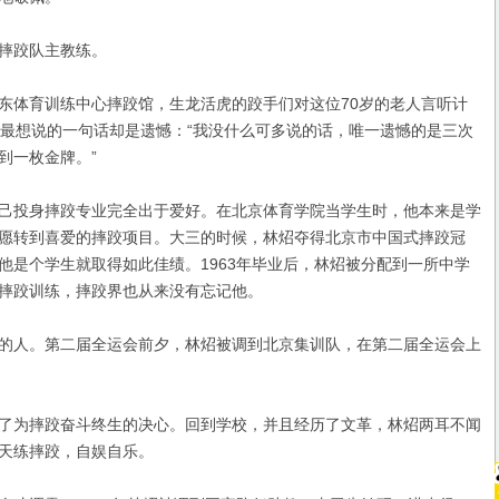
摔跤队主教练。
体育训练中心摔跤馆，生龙活虎的跤手们对这位70岁的老人言听计
炤最想说的一句话却是遗憾：“我没什么可多说的话，唯一遗憾的是三次
到一枚金牌。”
投身摔跤专业完全出于爱好。在北京体育学院当学生时，他本来是学
愿转到喜爱的摔跤项目。大三的时候，林炤夺得北京市中国式摔跤冠
他是个学生就取得如此佳绩。1963年毕业后，林炤被分配到一所中学
摔跤训练，摔跤界也从来没有忘记他。
人。第二届全运会前夕，林炤被调到北京集训队，在第二届全运会上
为摔跤奋斗终生的决心。回到学校，并且经历了文革，林炤两耳不闻
天练摔跤，自娱自乐。