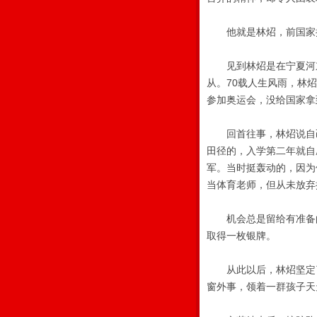
他就是林炤，前国家
见到林炤是在宁夏河东
从。70载人生风雨，林
参加奥运会，没给国家拿
回首往事，林炤说自己
田径的，入学第二年就自
军。当时挺轰动的，因为
当体育老师，但从未放弃
机会总是留给有准备的
取得一枚银牌。
从此以后，林炤坚定了
窗外事，领着一群孩子天