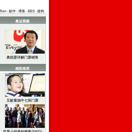
aRen
-
邮件
-
博客
-
BBS
-
搜狗
奥运视频
奥组委详解门票销售
精彩推荐
五龄童抽中七张门票
世界小姐将拍摄奥运MTV