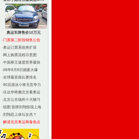
奥运车牌售价10万元
·
门票第二阶段销售公告
·
奥运订票系统将扩容
·
网上购票流程示意图
·
中国拳王速度世界最快
·
08年8月8日婚宴火爆
·
全球最卖座比赛排名
·
90后游泳小将无竞争力
·
任达华将搬北京看奥运
·
北京公共场所十大陋习
·
组图:冒牌刘翔惊现上海
·
刘翔恋上体坛女杰？
·
解读北京奥运筹备热点