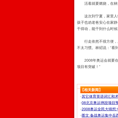
活着就要燃烧，在林炤
这次到宁夏，家里人特
孩子也劝老爸安心在家静
干得动，能干到什么时候
行走依然不很方便，上
不太习惯。林炤说：“看
2008年奥运会就要在
项目有突破！”
【相关新闻】
·
其它体育英语词汇和术
·
08北京奥运摔跤项目预
·
2008奥运全民大猜想
·
图文:备战奥运集中岳