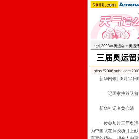
北京2008年奥运会
>
奥运
三届奥运留
https://2008.sohu.com
200
新华网银川8月14日
——记国家摔跤队前
新华社记者黄会清
一位参加过三届奥运会
为中国队在摔跤项目上献
言弃的精神，却令人由衷