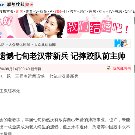
搜狐首页
-
新闻
-
体育
-
S
-
娱乐
-
V
-
财经
-
IT
-
汽车
-
房产
-
家居
-
女人
-
TV
-
视频
-
Chin
活动
>
大众奥运时间
>
大众奥运新闻
遗憾七旬老汉带新兵 记摔跤队前主帅
我来说两句
7年08月14日09:49 新华网
电 题：三届奥运留遗憾 七旬老汉带新兵
主教练林炤
的老教练，年届七旬仍然没有放弃自己热爱的摔跤事业。也许，未能
出一枚金牌成为老人终生的遗憾，但是永不退休、为培养中国跤手永不
地敬佩。