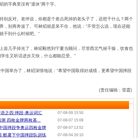
的字典里没有“退休”两个字。
别反对。老伴说，你都是个差点死掉的老头子了，还想干什么？两个
养，别再奔波了。可林炤就是呆不住，他说：“不管怎么说，现在还能
就干到什么时候吧。”
齿几乎掉光了，林炤毅然到宁夏当顾问，尽管西北气候干燥，饮食也
到学生又听话进步又快，什么都能忍受。”
中国举办了，林炤深情地说：“希望中国取得好成绩，更希望中国摔跤
(责任编辑：雷霆)
语之四:摔跤-奥运词汇
07-08-09 15:50
测 四枚金牌两枚基...
07-08-07 15:08
:中国摔跤争奥运四枚金牌
07-08-07 13:52
西 酷暑下中国摔跤队训练
07-08-04 20:10