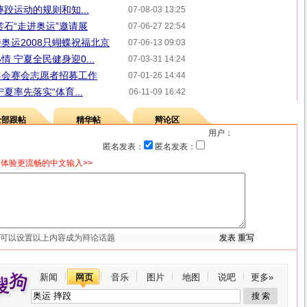
跤运动的规则和知...
07-08-03 13:25
赏石“走进奥运”邀请展
07-06-27 22:54
奥运2008只蝴蝶祝福北京
07-06-13 09:03
 宁夏全民健身迎0...
07-03-31 14:24
奥会赛会志愿者招募工作
07-01-26 14:44
夏率先落实“体育...
06-11-09 16:42
全部跟帖
精华帖
辩论区
用户：
匿名发表：
匿名发表：
体验更流畅的中文输入>>
新闻
网页
音乐
图片
地图
说吧
更多»