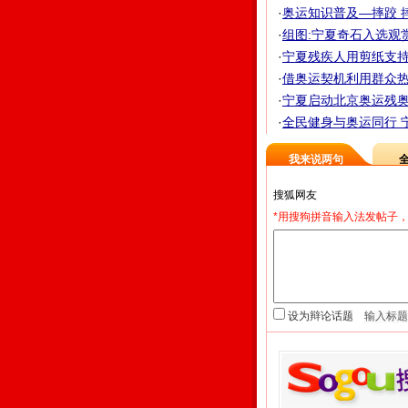
·
奥运知识普及—摔跤 摔
·
组图:宁夏奇石入选观
·
宁夏残疾人用剪纸支持
·
借奥运契机利用群众热情
·
宁夏启动北京奥运残
·
全民健身与奥运同行 宁
我来说两句
*用搜狗拼音输入法发帖子，
设为辩论话题