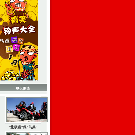
奥运图库
“北极猫”保“鸟巢”