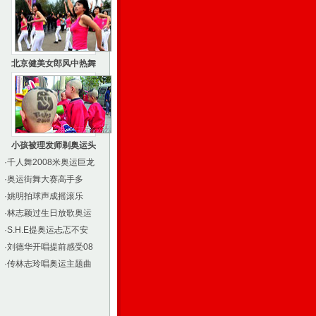
北京健美女郎风中热舞
小孩被理发师剃奥运头
·
千人舞2008米奥运巨龙
·
奥运街舞大赛高手多
·
姚明拍球声成摇滚乐
·
林志颖过生日放歌奥运
·
S.H.E提奥运忐忑不安
·
刘德华开唱提前感受08
·
传林志玲唱奥运主题曲