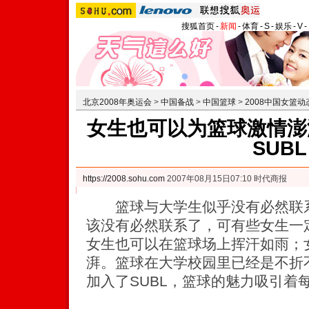
搜狐首页
-
新闻
-
体育
-
S
-
娱乐
-
V
-
北京2008年奥运会
>
中国备战
>
中国篮球
>
2008中国女篮动
女生也可以为篮球激情澎
SUBL
https://2008.sohu.com
2007年08月15日07:10 时代商报
篮球与大学生似乎没有必然联系
该没有必然联系了，可有些女生一
女生也可以在篮球场上挥汗如雨；
湃。篮球在大学校园里已经是不折
加入了SUBL，篮球的魅力吸引着