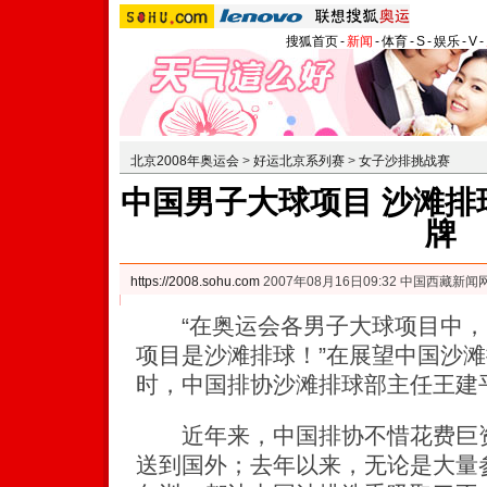
搜狐首页
-
新闻
-
体育
-
S
-
娱乐
-
V
-
北京2008年奥运会
>
好运北京系列赛
>
女子沙排挑战赛
中国男子大球项目 沙滩排
牌
https://2008.sohu.com
2007年08月16日09:32 中国西藏新闻
“在奥运会各男子大球项目中，
项目是沙滩排球！”在展望中国沙
时，中国排协沙滩排球部主任王建
近年来，中国排协不惜花费巨资
送到国外；去年以来，无论是大量