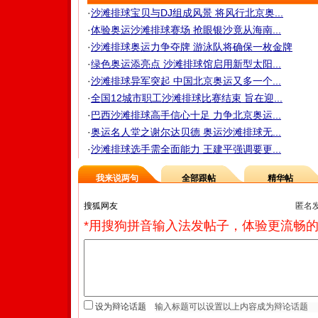
·
沙滩排球宝贝与DJ组成风景 将风行北京奥...
·
体验奥运沙滩排球赛场 抢眼银沙竟从海南...
·
沙滩排球奥运力争夺牌 游泳队将确保一枚金牌
·
绿色奥运添亮点 沙滩排球馆启用新型太阳...
·
沙滩排球异军突起 中国北京奥运又多一个...
·
全国12城市职工沙滩排球比赛结束 旨在迎...
·
巴西沙滩排球高手信心十足 力争北京奥运...
·
奥运名人堂之谢尔达贝德 奥运沙滩排球无...
·
沙滩排球选手需全面能力 王建平强调要更...
我来说两句
全部跟帖
精华帖
匿名
*用搜狗拼音输入法发帖子，体验更流畅的
设为辩论话题