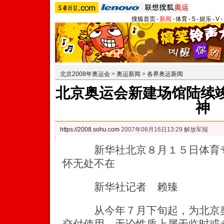
搜狐首页
-
新闻
-
体育
-
S
-
娱乐
-
V
-
北京2008年奥运会
>
奥运新闻
>
各界奥运新闻
北京奥运会新建场馆陆续竣
神
https://2008.sohu.com
2007年08月16日13:29 解放军报
新华社北京８月１５日体育专
怀无处不在
新华社记者 赖臻
从今年７月下旬起，为北京奥
交付使用。无论性质上属于临时或