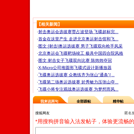
【相关新闻】
·
射击奥运会选拔赛贾占波登场 飞碟超标完...
·
首金在这里产生 走进北京奥运射击馆和飞...
·
图文:[射击]奥运选拔赛 男子飞碟双向枪手风采
·
北京奥运会飞碟靶场竣工 极具中国四合院风格
·
图文:射击女子飞碟双向比赛 陈炜炜夺冠
·
X-Micro公司推圆形飞碟式设计新播放器
·
飞碟奥运选拔赛 众教练齐为张山“通条”(...
·
飞碟第二场奥运选拔赛 於秀敏力压张山夺...
·
飞碟小将专注观战奥运选拔赛 为梦想而风...
我来说两句
全部跟帖
精华帖
匿名
*用搜狗拼音输入法发帖子，体验更流畅的