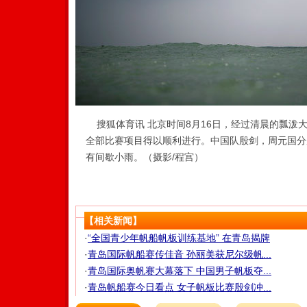
搜狐体育讯 北京时间8月16日，经过清晨的瓢泼
全部比赛项目得以顺利进行。中国队殷剑，周元国分
有间歇小雨。（摄影/程宫）
【相关新闻】
·
“全国青少年帆船帆板训练基地” 在青岛揭牌
·
青岛国际帆船赛传佳音 孙丽美获尼尔级帆...
·
青岛国际奥帆赛大幕落下 中国男子帆板夺...
·
青岛帆船赛今日看点 女子帆板比赛殷剑冲...