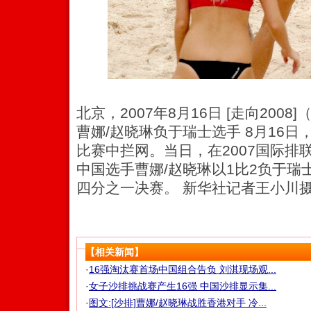
北京，2007年8月16日 [走向200
曹娜/赵晓琳负于瑞士选手 8月16
比赛中拦网。当日，在2007国际排
中国选手曹娜/赵晓琳以1比2负于瑞
四分之一决赛。 新华社记者王小川
【相关新闻】
·
16强淘汰赛首场中国组合告负 刘淇现场观...
·
女子沙排挑战赛产生16强 中国沙排显示集...
·
图文:[沙排]曹娜/赵晓琳战胜香港对手 冷...