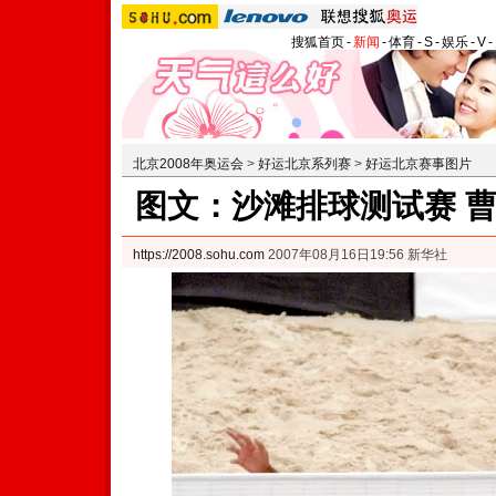
搜狐首页
-
新闻
-
体育
-
S
-
娱乐
-
V
-
北京2008年奥运会
>
好运北京系列赛
>
好运北京赛事图片
图文：沙滩排球测试赛 曹
https://2008.sohu.com
2007年08月16日19:56 新华社