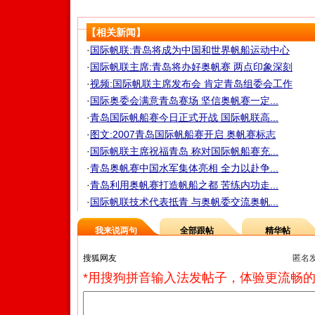
【相关新闻】
·
国际帆联:青岛将成为中国和世界帆船运动中心
·
国际帆联主席:青岛将办好奥帆赛 两点印象深刻
·
视频:国际帆联主席发布会 肯定青岛组委会工作
·
国际奥委会满意青岛赛场 坚信奥帆赛一定...
·
青岛国际帆船赛今日正式开战 国际帆联高...
·
图文:2007青岛国际帆船赛开启 奥帆赛标志
·
国际帆联主席祝福青岛 称对国际帆船赛充...
·
青岛奥帆赛中国水军集体亮相 全力以赴争...
·
青岛利用奥帆赛打造帆船之都 苦练内功走...
·
国际帆联技术代表抵青 与奥帆委交流奥帆...
我来说两句
全部跟帖
精华帖
匿名
*用搜狗拼音输入法发帖子，体验更流畅的