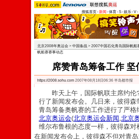
搜狐首页
-
新闻
-
体育
-
S
-
娱乐
-
V
-
北京2008年奥运会
>
中国备战
>
2007中国石化青岛国际帆船
帆船赛赛事动态
席赞青岛筹备工作 坚
https://2008.sohu.com
2007年08月18日06:36 半岛都市报
昨天上午，国际帆联主席约伦?
行了新闻发布会。几日来，彼得森
青岛筹备奥帆赛的工作进行了严格
北京奥运会
(
北京奥运会新闻
,
北京
维尔布鲁根的态度一样，彼得森对
在新闻发布会上，彼得森不但对青岛