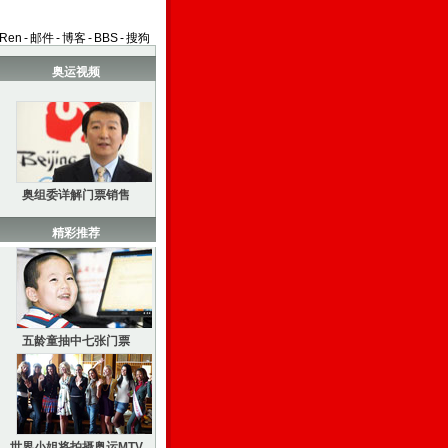
aRen
-
邮件
-
博客
-
BBS
-
搜狗
奥运视频
奥组委详解门票销售
精彩推荐
五龄童抽中七张门票
世界小姐将拍摄奥运MTV