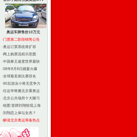
奥运车牌售价10万元
·
门票第二阶段销售公告
·
奥运订票系统将扩容
·
网上购票流程示意图
·
中国拳王速度世界最快
·
08年8月8日婚宴火爆
·
全球最卖座比赛排名
·
90后游泳小将无竞争力
·
任达华将搬北京看奥运
·
北京公共场所十大陋习
·
组图:冒牌刘翔惊现上海
·
刘翔恋上体坛女杰？
·
解读北京奥运筹备热点