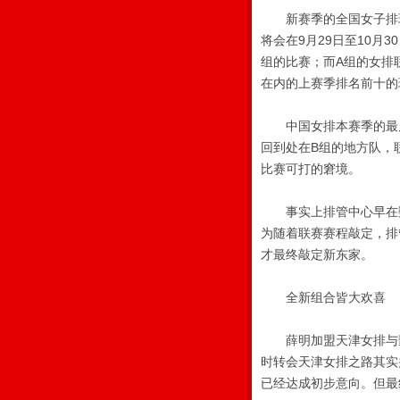
新赛季的全国女子排球
将会在9月29日至10月
组的比赛；而A组的女排联
在内的上赛季排名前十的
中国女排本赛季的最后
回到处在B组的地方队，
比赛可打的窘境。
事实上排管中心早在数
为随着联赛赛程敲定，排
才最终敲定新东家。
全新组合皆大欢喜
薛明加盟天津女排与魏秋
时转会天津女排之路其实
已经达成初步意向。但最