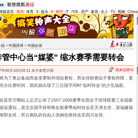
搜狐首页
-
新闻
-
体育
-
S
-
娱乐
-
V
-
财经
-
IT
-
汽车
-
房产
-
家居
-
女人
-
TV
-
视频
-
Chin
备战
>
中国排球
>
中国女排
管中心当“媒婆” 缩水赛季需要转会
我来说两句
7年08月18日09:31 东方体育日报
为了奥运备战而改变赛制并缩短赛程，而女排联赛由于赛程所限，更
充分比赛时间，因此就出现了三位国手同时“临时转会”的少见场面。
官方网站上正式公布了2007-2008赛季全国女子排球联赛三名国家
据该通知，原北京国手薛明将在新赛季临时转会至天津女排，原福建籍
南部女排，而云南队的自由人张娴也将转会至四川女排。