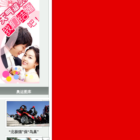
奥运图库
“北极猫”保“鸟巢”