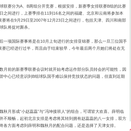
联赛分为A、B两组分开竞赛，根据安排，新赛季女排联赛B组的比赛
30日之间进行，上赛季排在11到16名之间的福建、北京和云南将参加本
赛将在9月29日至2007年12月23日之间进行，包括天津、四川和南部
球队将捉对厮杀。
一项国际赛事将是在10月上旬进行的女排亚锦赛，那么一旦三位国手
联赛已经进行过半，而且由于结束较早，今年最后两个月她们将处在无
月前的新赛季联赛会议时就开始考虑运作部分队员转会的可能性，因
管中心已经意识到B组球队国手难以保持竞技状态的问题，但直到近期
月形成“小赵蕊蕊”与“冯坤接班人”的组合，可谓皆大欢喜。薛明临
并不顺畅，起初北京女排是考虑将其转到拥有赵蕊蕊的八一女排，双方
终各方面考虑到薛明和魏秋月的配合问题，还是选择了天津女排。