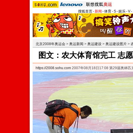
搜狐首页
-
新闻
-
体育
-
S
-
娱乐
-
V
-
北京2008年奥运会
>
奥运新闻
>
奥运建设
>
奥运建设图片
>
图文：农大体育馆完工 志
https://2008.sohu.com
2007年08月18日17:08 第29届奥