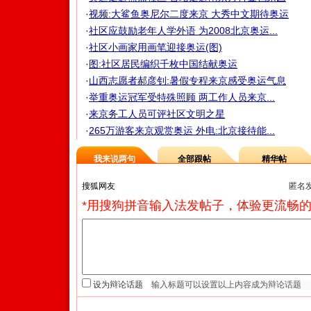
·
视频:大鲨鱼奥尼尔二度来京 大秀中文期待奥运
·
社区应鼓励老年人学外语 为2008北京奥运...
·
社区小画家用画笔迎接奥运(图)
·
图:社区居民编织千枚中国结献奥运
·
山西志愿者郝彦钊:暑假专程来京感受奥运气息
·
举重奥运冠军受特殊照顾 两工作人员来京...
·
来京务工人员可评社区文明之星
·
265万游客来京观赏奥运 外电:北京接待能...
我来说两句
全部跟帖
精华帖
匿名
*用搜狗拼音输入法发帖子，体验更流畅的
设为辩论话题