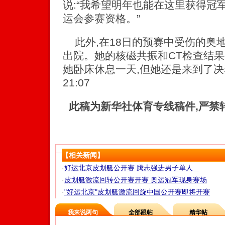
说:“我希望明年也能在这里获得冠
运会参赛资格。”
此外,在18日的预赛中受伤的奥
出院。她的核磁共振和CT检查结
她卧床休息一天,但她还是来到了决赛现场
21:07
此稿为新华社体育专线稿件,严禁
【相关新闻】
·
好运北京皮划艇公开赛 腾志强进男子单人...
·
皮划艇激流回转公开赛开赛 奥运冠军现身赛场
·
"好运北京"皮划艇激流回旋中国公开赛即将开赛
我来说两句
全部跟帖
精华帖