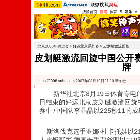
搜狐首页
-
新闻
-
体育
-
S
-
娱乐
-
V
-
北京2008年奥运会
>
好运北京系列赛
>
皮划艇激流回旋
皮划艇激流回旋中国公开赛
牌
https://2008.sohu.com
2007年08月19日21:10 新华社
新华社北京8月19日体育专电(记
日结束的好运北京皮划艇激流回旋
赛中,中国队李晶晶以225秒11的
斯洛伐克选手亚娜·杜卡托娃以21
人皮艇冠军,德国选手贾丝明以218