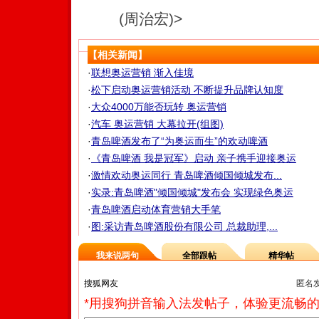
(周治宏)>
【相关新闻】
·
联想奥运营销 渐入佳境
·
松下启动奥运营销活动 不断提升品牌认知度
·
大众4000万能否玩转 奥运营销
·
汽车 奥运营销 大幕拉开(组图)
·
青岛啤酒发布了“为奥运而生”的欢动啤酒
·
《青岛啤酒 我是冠军》启动 亲子携手迎接奥运
·
激情欢动奥运同行 青岛啤酒倾国倾城发布...
·
实录:青岛啤酒"倾国倾城"发布会 实现绿色奥运
·
青岛啤酒启动体育营销大手笔
·
图:采访青岛啤酒股份有限公司 总裁助理,...
我来说两句
全部跟帖
精华帖
匿名
*用搜狗拼音输入法发帖子，体验更流畅的