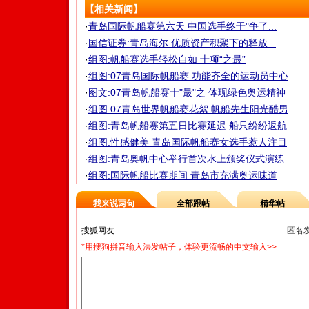
【相关新闻】
·
青岛国际帆船赛第六天 中国选手终于"争了...
·
国信证券:青岛海尔 优质资产积聚下的释放...
·
组图:帆船赛选手轻松自如 十项“之最”
·
组图:07青岛国际帆船赛 功能齐全的运动员中心
·
图文:07青岛帆船赛十"最"之 体现绿色奥运精神
·
组图:07青岛世界帆船赛花絮 帆船先生阳光酷男
·
组图:青岛帆船赛第五日比赛延迟 船只纷纷返航
·
组图:性感健美 青岛国际帆船赛女选手惹人注目
·
组图:青岛奥帆中心举行首次水上颁奖仪式演练
·
组图:国际帆船比赛期间 青岛市充满奥运味道
我来说两句
全部跟帖
精华帖
匿名
*用搜狗拼音输入法发帖子，体验更流畅的中文输入>>