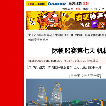
搜狐首页
-
新闻
-
体育
-
S
-
娱乐
-
V
-
北京2008年奥运会
>
中国备战
>
2007中国石化青岛国际帆船
帆船赛赛事动态
际帆船赛第七天 帆
https://2008.sohu.com
2007年08月21日18:30 搜狐体育
[点击图片进入下一页]