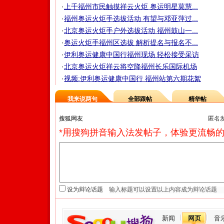
·
上千福州市民触摸祥云火炬 奥运明星莫慧...
·
福州奥运火炬手选拔活动 有望与邓亚萍过...
·
北京奥运火炬手户外选拔活动 福州鼓山一...
·
奥运火炬手福州区选拔 解析提名与报名不...
·
伊利奥运健康中国行福州现场 轻松接受采访
·
北京奥运火炬祥云将空降福州长乐国际机场
·
视频:伊利奥运健康中国行 福州站第六期花絮
我来说两句
全部跟帖
精华帖
匿名
*用搜狗拼音输入法发帖子，体验更流畅的
设为辩论话题
新闻
网页
音