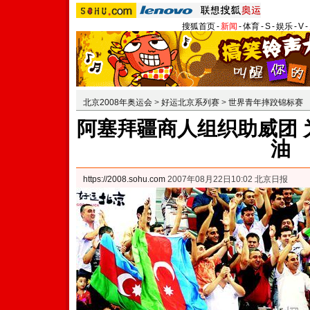
搜狐首页
-
新闻
-
体育
-
S
-
娱乐
-
V
-
北京2008年奥运会
>
好运北京系列赛
>
世界青年摔跤锦标赛
阿塞拜疆商人组织助威团 
油
https://2008.sohu.com
2007年08月22日10:02 北京日报