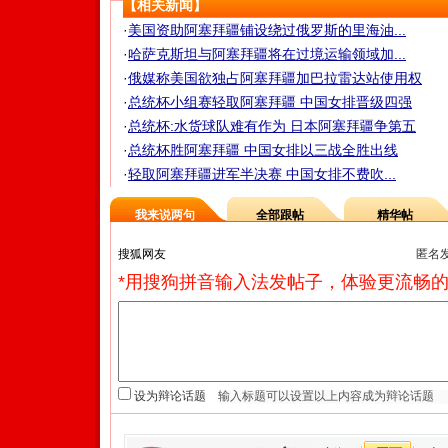
【相关新闻】
·
美国资助阿塞拜疆铺设绕过俄罗斯的里海油...
·
哈萨克斯坦与阿塞拜疆将在过境运输领域加...
·
俄媒称美国欲独占阿塞拜疆加巴拉雷达站使用权
·
总统杯小组赛轻取阿塞拜疆 中国女排晋级四强
·
总统杯:水货球队难有作为 日本阿塞拜疆争第五
·
总统杯胜阿塞拜疆 中国女排以三战全胜出线
·
轻取阿塞拜疆进军半决赛 中国女排不费吹...
我来说两句
全部跟帖
精华帖
匿名
*用搜狗拼音输入法发帖子，体验更流畅的
设为辩论话题