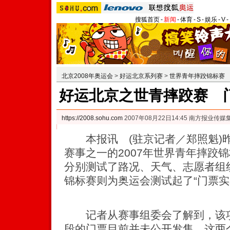
搜狐首页
-
新闻
-
体育
-
S
-
娱乐
-
V
-
北京2008年奥运会
>
好运北京系列赛
>
世界青年摔跤锦标赛
好运北京之世青摔跤赛 
https://2008.sohu.com
2007年08月22日14:45 南方报业传
本报讯 (驻京记者／郑照魁)昨
赛事之一的2007年世界青年摔跤
分别测试了路况、天气、志愿者组
锦标赛则为奥运会测试起了“门票实
记者从赛事组委会了解到，该项
段的门票目前并未公开发售，这两