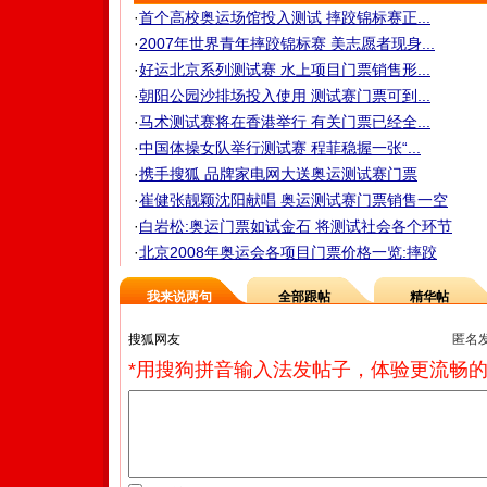
·
首个高校奥运场馆投入测试 摔跤锦标赛正...
·
2007年世界青年摔跤锦标赛 美志愿者现身...
·
好运北京系列测试赛 水上项目门票销售形...
·
朝阳公园沙排场投入使用 测试赛门票可到...
·
马术测试赛将在香港举行 有关门票已经全...
·
中国体操女队举行测试赛 程菲稳握一张“...
·
携手搜狐 品牌家电网大送奥运测试赛门票
·
崔健张靓颖沈阳献唱 奥运测试赛门票销售一空
·
白岩松:奥运门票如试金石 将测试社会各个环节
·
北京2008年奥运会各项目门票价格一览:摔跤
我来说两句
全部跟帖
精华帖
匿名
*用搜狗拼音输入法发帖子，体验更流畅的