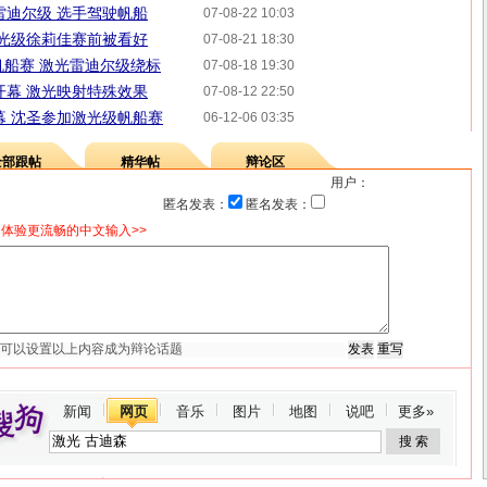
雷迪尔级 选手驾驶帆船
07-08-22 10:03
激光级徐莉佳赛前被看好
07-08-21 18:30
岛帆船赛 激光雷迪尔级绕标
07-08-18 19:30
开幕 激光映射特殊效果
07-08-12 22:50
幕 沈圣参加激光级帆船赛
06-12-06 03:35
全部跟帖
精华帖
辩论区
用户：
匿名发表：
匿名发表：
体验更流畅的中文输入>>
新闻
网页
音乐
图片
地图
说吧
更多»