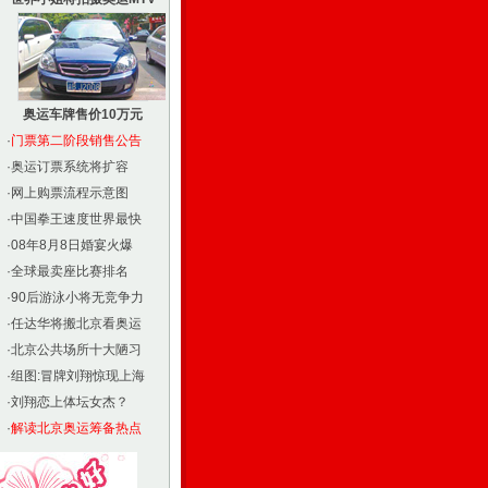
奥运车牌售价10万元
·
门票第二阶段销售公告
·
奥运订票系统将扩容
·
网上购票流程示意图
·
中国拳王速度世界最快
·
08年8月8日婚宴火爆
·
全球最卖座比赛排名
·
90后游泳小将无竞争力
·
任达华将搬北京看奥运
·
北京公共场所十大陋习
·
组图:冒牌刘翔惊现上海
·
刘翔恋上体坛女杰？
·
解读北京奥运筹备热点