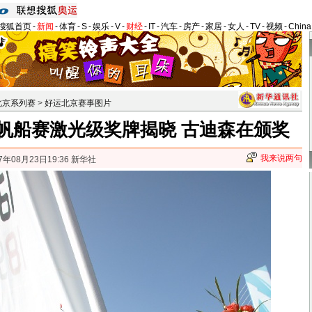
搜狐首页
-
新闻
-
体育
-
S
-
娱乐
-
V
-
财经
-
IT
-
汽车
-
房产
-
家居
-
女人
-
TV
-
视频
-
Chin
北京系列赛
>
好运北京赛事图片
帆船赛激光级奖牌揭晓 古迪森在颁奖
我来说两句
7年08月23日19:36 新华社