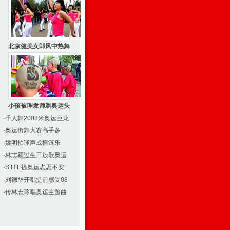
北京健美女郎风中热舞
小孩被理发师剃奥运头
·
千人舞2008米奥运巨龙
·
奥运街舞大赛高手多
·
姚明拍球声成摇滚乐
·
林志颖过生日放歌奥运
·
S.H.E提奥运忐忑不安
·
刘德华开唱提前感受08
·
传林志玲唱奥运主题曲