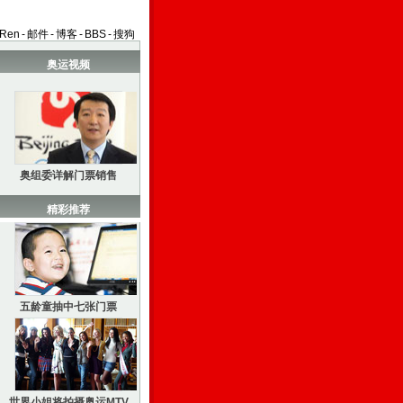
aRen
-
邮件
-
博客
-
BBS
-
搜狗
奥运视频
奥组委详解门票销售
精彩推荐
五龄童抽中七张门票
世界小姐将拍摄奥运MTV