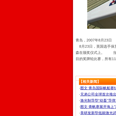
青岛，2007年8月23
8月23日，英国选手保罗
森在颁奖仪式上。 当日
目的奖牌轮比赛，所有1
【相关新闻】
·
图文:青岛国际帆船赛
·
兄弟公司全球首次推
·
激光制导型“幼畜”导弹
·
图文:青帆赛展开海上"
·
美研发新型低能激光武器