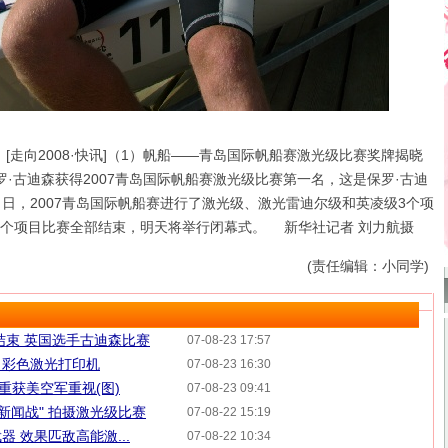
日 [走向2008·快讯]（1）帆船――青岛国际帆船赛激光级比赛奖牌揭晓
·古迪森获得2007青岛国际帆船赛激光级比赛第一名，这是保罗·古迪
，2007青岛国际帆船赛进行了激光级、激光雷迪尔级和英凌级3个项
1个项目比赛全部结束，明天将举行闭幕式。 新华社记者 刘力航摄
(责任编辑：小同学)
结束 英国选手古迪森比赛
07-08-23 17:57
出彩色激光打印机
07-08-23 16:30
重获美空军重视(图)
07-08-23 09:41
新闻战" 拍摄激光级比赛
07-08-22 15:19
 效果匹敌高能激...
07-08-22 10:34