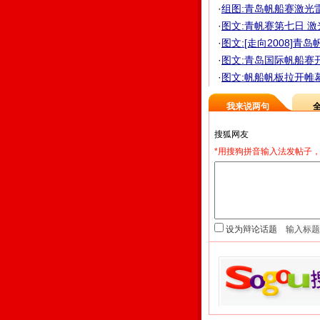
·
组图:青岛帆船赛激光
·
图文:青帆赛第七日 
·
图文:[走向2008]青
·
图文:青岛国际帆船赛
·
图文:帆船帆板拉开帷
我来说两句
*用搜狗拼音输入法发帖子，
设为辩论话题