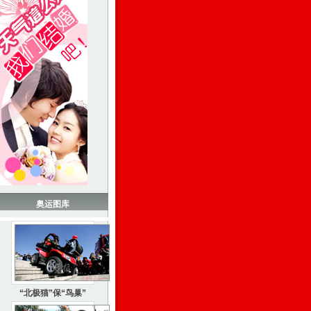
奥运图库
“北极猫”保“鸟巢”