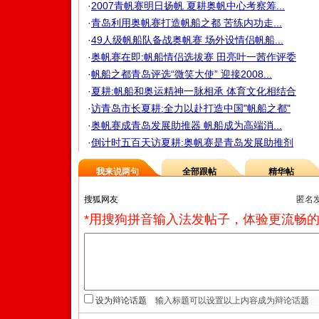
·
2007青帆赛明日扬帆 夏耕奥帆中心考察筹...
·
青岛利用奥帆赛打造帆船之都 苦练内功走...
·
49人级帆船队备战奥帆赛 场外设情侣帆船...
·
奥帆赛在即:帆船情侣选拔赛 田亮叶一茜作评委
·
帆船之都青岛评选“微笑大使” 迎接2008...
·
夏耕:帆船和奥运精神一脉相承 体育文化相结合
·
访青岛市长夏耕:全力以赴打造中国"帆船之都"
·
奥帆赛成青岛发展助推器 帆船成为高端消...
·
倒计时五百天访夏耕:奥帆赛是青岛发展助推剂
我来说两句
全部跟帖
精华帖
匿名
*用搜狗拼音输入法发帖子，体验更流畅的
设为辩论话题