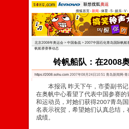
搜狐首页
-
新闻
-
体育
-
S
-
娱乐
-
V
-
北京2008年奥运会
>
中国备战
>
2007中国石化青岛国际帆船
帆船赛赛事动态
铃帆船队：在2008
https://2008.sohu.com
2007年08月24日10:51 青岛新闻网-
本报讯 昨天下午，市委副书记
在奥帆中心看望了代表中国参赛的
和运动员，对她们获得2007青岛
名表示祝贺，希望她们认真总结，
成绩。