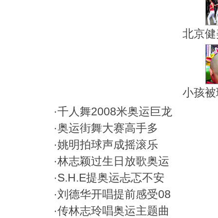
北京健
小孩被
·
千人舞2008米奥运巨龙
·
奥运街舞大赛高手多
·
姚明拍球声成摇滚乐
·
林志颖过生日放歌奥运
·
S.H.E提奥运忐忑不安
·
刘德华开唱提前感受08
·
传林志玲唱奥运主题曲