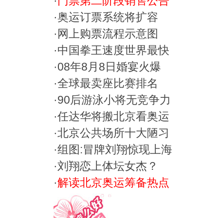
·
门票第二阶段销售公告
·
奥运订票系统将扩容
·
网上购票流程示意图
·
中国拳王速度世界最快
·
08年8月8日婚宴火爆
·
全球最卖座比赛排名
·
90后游泳小将无竞争力
·
任达华将搬北京看奥运
·
北京公共场所十大陋习
·
组图:冒牌刘翔惊现上海
·
刘翔恋上体坛女杰？
·
解读北京奥运筹备热点