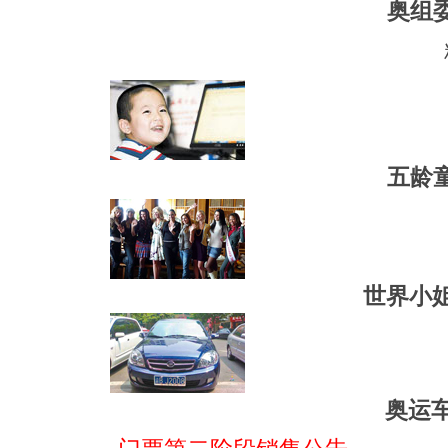
奥组
五龄
世界小姐
奥运车