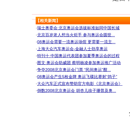
【相关新闻】
·
瑞士奥委会:北京奥运会选拔标准如同中国长城
·
北京百岁老人想当火炬手 参与奥运会圆世...
·
08奥运会需要一流奥运场馆 更需要一流主...
·
上海大众汽车奥运会-金融人士劲享奥运
·
特刊十:中国奥运代表团参加夏季奥运会的过程
·
图文:奥运会助威团 蔡明杨凌参加奥运推广活动
·
争夺2008北京奥运会门票 “民间奥运”酣...
·
08奥运会产生5枚金牌 奥运飞碟比赛射“鸽子”
·
大众汽车正式宣布赞助官方电影《北京奥运会》
·
倒数2008北京奥运会 胡杏儿徐子珊普及奥...