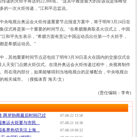
与传递的火炬手将达到22,000名。“这其中难度最大的应该说是珠峰登
多的一次火炬传递，”江和平总监说。
央电视台奥运会火炬传递重要节点报道方案中，将于明年3月24日在
集仪式将是第一个重要的时间节点。“在希腊雅典取圣火仪式上，中国
”江和平先生表示，“希腊方面有意让中国运动员出任第一个火炬手，
都是希腊运动员。”
，其他重要时间节点还包括了明年3月30日圣火在国内的交接仪式全
领导人天安门点燃火炬仪式。在境外奥运会火炬传递过程中，央视将制作
道。而在境内部分，如果能够得到当地电视台的足够配合，中央电视台
的相关城市。（搜狐体育 海天/文）
(责任编辑：李奇)
递 两岸协商最后时间已过
07-08-22 15:58
奥运火炬要与市民...
07-08-21 16:38
各界热切关注上海...
07-08-19 09:32