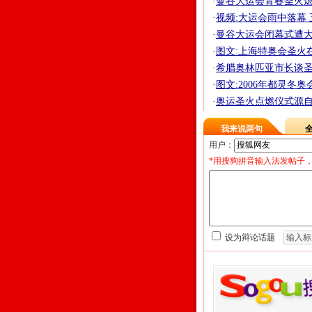
·
曼谷大运会青春圣火熄灭 
·
视频:大运会雨中落幕
·
曼谷大运会闭幕式遭大雨
·
图文:上海特奥会圣火
·
希腊奥林匹亚市长谈圣火
·
图文:2006年都灵冬
·
奥运圣火点燃仪式源自
我来说两句
用户：
*用搜狗拼音输入法发帖子，
设为辩论话题