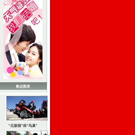
奥运图库
“北极猫”保“鸟巢”