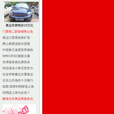
奥运车牌售价10万元
·
门票第二阶段销售公告
·
奥运订票系统将扩容
·
网上购票流程示意图
·
中国拳王速度世界最快
·
08年8月8日婚宴火爆
·
全球最卖座比赛排名
·
90后游泳小将无竞争力
·
任达华将搬北京看奥运
·
北京公共场所十大陋习
·
组图:冒牌刘翔惊现上海
·
刘翔恋上体坛女杰？
·
解读北京奥运筹备热点