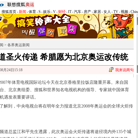
搜狐首页
-
新闻
-
体育
-
S
-
娱乐
-
V
-
财经
-
IT
-
汽车
-
房产
-
家居
-
女人
-
TV
-
视频
-
Chin
闻
>
各界奥运新闻
道圣火传递 希腊愿为北京奥运改传统
08月24日15:18
我来说两句
2007年体育电视国际论坛今天在北京香格里拉饭店隆重开幕。来自国
台、北京奥组委、搜狐和世界知名电视机构的领导、专家就中国体育
机遇发表重要讲话。
了解到，中央电视台将在明年全力报道北京2008年奥运会的全球火炬传
道总监江和平先生透露，此次奥运会火炬传递将途径境内外135个城