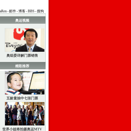
aRen
-
邮件
-
博客
-
BBS
-
搜狗
奥运视频
奥组委详解门票销售
精彩推荐
五龄童抽中七张门票
世界小姐将拍摄奥运MTV