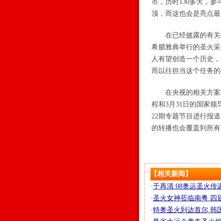
市，历时130多天，参
顶，而这也会是亮点最
在已经披露的有关中
希腊雅典举行的圣火采
人有望创造一个历史，
而以往担当这个任务的
在央视的相关方案中
程和3月31日的国家
22期专题节目进行报
的转播也会覆盖到所有
【相关新闻】
·
于再清:08奥运圣火传
·
圣火女神莅临南粤 四届
·
特奥圣火到达首尔 韩国