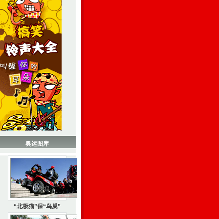
奥运图库
“北极猫”保“鸟巢”