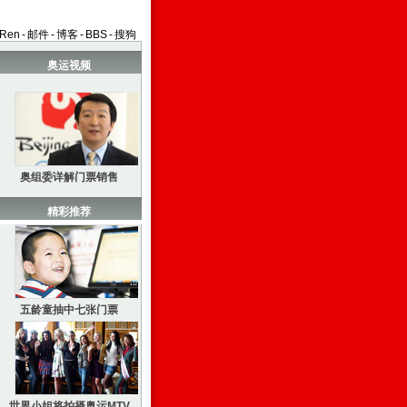
aRen
-
邮件
-
博客
-
BBS
-
搜狗
奥运视频
奥组委详解门票销售
精彩推荐
五龄童抽中七张门票
世界小姐将拍摄奥运MTV