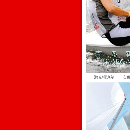
激光镭迪尔 安娜·