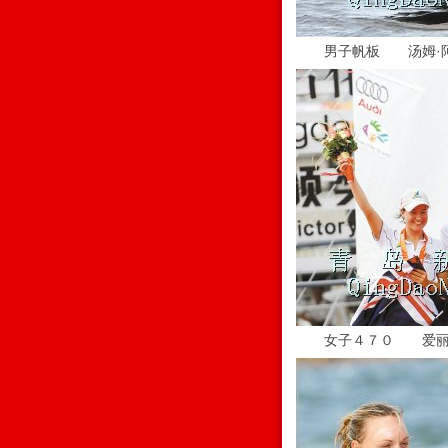
男子帆板 汤姆·
女子４７０ 爱丽