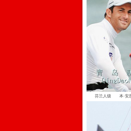
芬兰人级 本·安