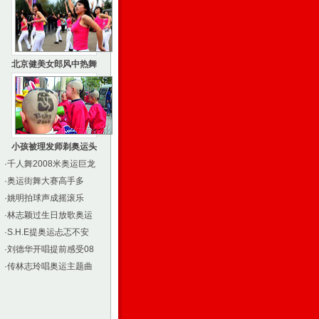
北京健美女郎风中热舞
小孩被理发师剃奥运头
·
千人舞2008米奥运巨龙
·
奥运街舞大赛高手多
·
姚明拍球声成摇滚乐
·
林志颖过生日放歌奥运
·
S.H.E提奥运忐忑不安
·
刘德华开唱提前感受08
·
传林志玲唱奥运主题曲