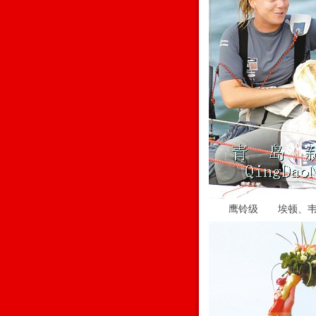
鹰铃级 埃顿、韦