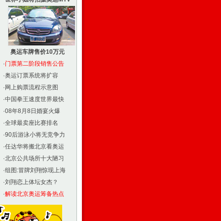
奥运车牌售价10万元
·
门票第二阶段销售公告
·
奥运订票系统将扩容
·
网上购票流程示意图
·
中国拳王速度世界最快
·
08年8月8日婚宴火爆
·
全球最卖座比赛排名
·
90后游泳小将无竞争力
·
任达华将搬北京看奥运
·
北京公共场所十大陋习
·
组图:冒牌刘翔惊现上海
·
刘翔恋上体坛女杰？
·
解读北京奥运筹备热点