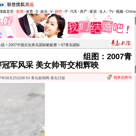
搜狐首页
-
新闻
-
体育
-
S
-
娱乐
-
V
-
财经
-
IT
-
汽车
-
房产
-
家居
-
女人
-
TV
-
视频
-
Chin
备战
>
2007中国石化青岛国际帆船赛
>
07青岛国际
组图：2007青
赛冠军风采 美女帅哥交相辉映
我来说两句
7年08月25日08:54 青岛新闻网-青岛日报