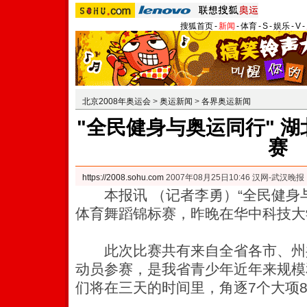
搜狐首页
-
新闻
-
体育
-
S
-
娱乐
-
V
-
北京2008年奥运会
>
奥运新闻
>
各界奥运新闻
"全民健身与奥运同行" 
赛
https://2008.sohu.com
2007年08月25日10:46 汉网-武汉晚报
本报讯 （记者李勇）“全民健身与
体育舞蹈锦标赛，昨晚在华中科技大
此次比赛共有来自全省各市、州共6
动员参赛，是我省青少年近年来规模
们将在三天的时间里，角逐7个大项