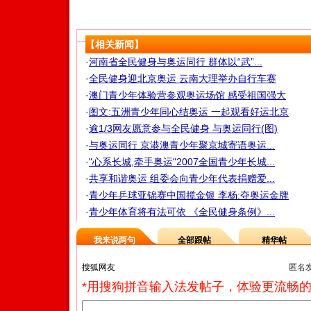
【相关新闻】
·
河南省全民健身与奥运同行 群体以“武”...
·
全民健身迎北京奥运 云南大理举办自行车赛
·
澳门青少年体验营参观奥运场馆 感受祖国强大
·
图文:五洲青少年同心结奥运 一起观看好运北京
·
逾1/3网友愿意参与全民健身 与奥运同行(图)
·
与奥运同行 京港澳青少年聚京城寄语奥运...
·
"心系长城,牵手奥运"2007全国青少年长城...
·
共享和谐奥运 组委会向青少年代表捐赠爱...
·
青少年乒球亚锦赛中国揽金银 李杨:夺奥运金牌
·
青少年体育将有法可依 《全民健身条例》...
我来说两句
全部跟帖
精华帖
匿名
*用搜狗拼音输入法发帖子，体验更流畅的