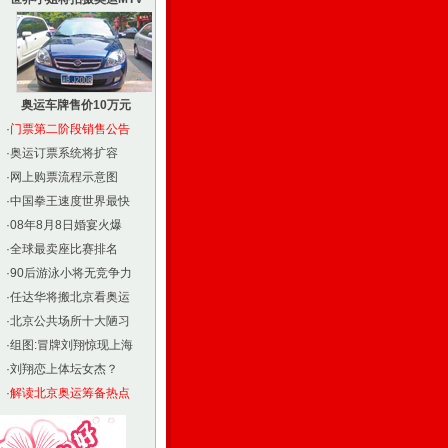
奥运车牌售价10万元
·
门票第二阶段销售公告
·
奥运订票系统将扩容
·
网上购票流程示意图
·
中国拳王速度世界最快
·
08年8月8日婚宴火爆
·
全球最卖座比赛排名
·
90后游泳小将无竞争力
·
任达华将搬北京看奥运
·
北京公共场所十大陋习
·
组图:冒牌刘翔惊现上海
·
刘翔恋上体坛女杰？
·
解读北京奥运筹备热点