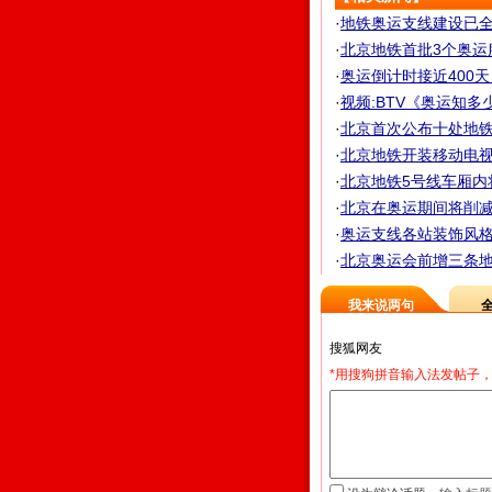
·
地铁奥运支线建设已全面
·
北京地铁首批3个奥运
·
奥运倒计时接近400
·
视频:BTV《奥运知多
·
北京首次公布十处地
·
北京地铁开装移动电视
·
北京地铁5号线车厢内
·
北京在奥运期间将削减机
·
奥运支线各站装饰风
·
北京奥运会前增三条地铁
我来说两句
*用搜狗拼音输入法发帖子，