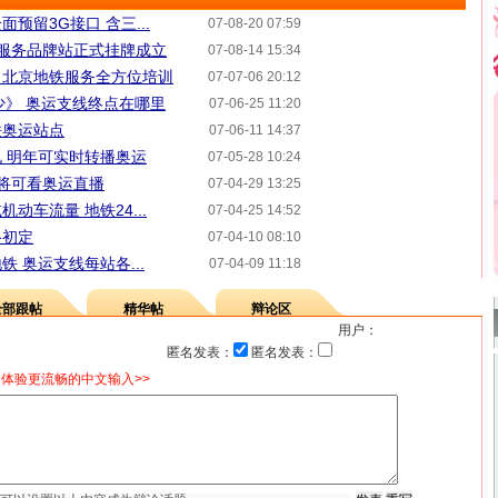
预留3G接口 含三...
07-08-20 07:59
服务品牌站正式挂牌成立
07-08-14 15:34
天 北京地铁服务全方位培训
07-07-06 20:12
少》 奥运支线终点在哪里
07-06-25 11:20
铁奥运站点
07-06-11 14:37
 明年可实时转播奥运
07-05-28 10:24
将可看奥运直播
07-04-29 13:25
动车流量 地铁24...
07-04-25 14:52
格初定
07-04-10 08:10
 奥运支线每站各...
07-04-09 11:18
全部跟帖
精华帖
辩论区
用户：
匿名发表：
匿名发表：
体验更流畅的中文输入>>