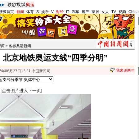
搜狐首页
-
新闻
-
体育
-
S
-
娱乐
-
V
-
财经
-
IT
-
汽车
-
房产
-
家居
-
女人
-
TV
-
视频
-
Chin
新闻
>
各界奥运新闻
：北京地铁奥运支线“四季分明”
我来说两句
7年08月27日13:31 中国新闻网
[点击图片进入下一页]