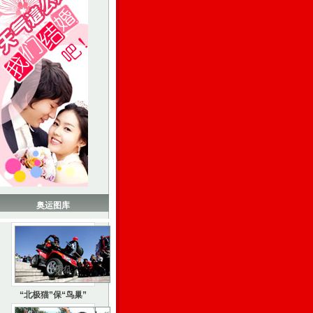
奥运图库
“北极猫”保“鸟巢”