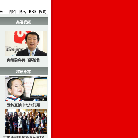
aRen
-
邮件
-
博客
-
BBS
-
搜狗
奥运视频
奥组委详解门票销售
精彩推荐
五龄童抽中七张门票
世界小姐将拍摄奥运MTV