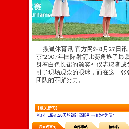
搜狐体育讯 官方网站8月27日讯
京”2007年国际射箭比赛角逐了
身着白色长裙的颁奖礼仪志愿者成
引了现场观众的眼球，而在这一张
团队的不懈努力。
【相关新闻】
·
礼仪志愿者:20天培训让高跟鞋与血泡"为伍"
我来说两句
全部跟帖
精华帖