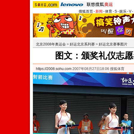
搜狐首页
-
新闻
-
体育
-
S
-
娱乐
-
V
-
北京2008年奥运会
>
好运北京系列赛
>
好运北京赛事图片
图文：颁奖礼仪志愿
https://2008.sohu.com
2007年08月27日18:06 搜狐体育