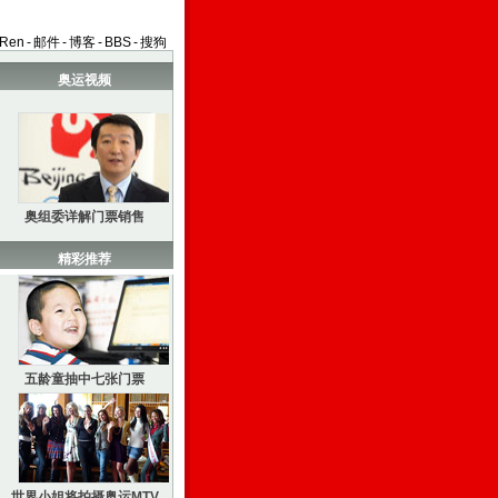
aRen
-
邮件
-
博客
-
BBS
-
搜狗
奥运视频
奥组委详解门票销售
精彩推荐
五龄童抽中七张门票
世界小姐将拍摄奥运MTV