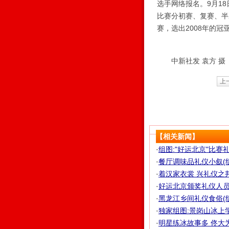
选手网络报名。9月1
比赛分初赛、复赛、半
赛，选出2008年的冠
中新社发 袁方 摄
上
【相关新闻】
·
组图:"好运北京"比赛
·
餐厅调味品礼仪小叙(
·
着汉家衣裳 兴礼仪之邦
·
好运北京颁奖礼仪人员
·
黑龙江乡间礼仪食俗(
·
独家组图:景岗山冰上
·
明星练冰故事多 佟大为