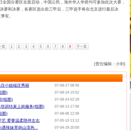
8日全国分赛区全面启动，中国公民，海外华人华侨均可参加此次大赛，
决赛和决赛，各赛区选出前三甲后，三甲选手将在北京进行最后决
亚季军。
一页
1
2
3
4
5
6
7
8
9
下一页
(责任编辑：小剑)
礼仪小姐端庄秀丽
07-08-27 08:56
组图)
07-08-24 15:52
(组图)
07-08-24 02:29
培训结束上岗服务(组图)
07-08-13 17:56
组图)
07-08-06 12:36
学艺 爱妻温柔陪伴左右
07-05-10 13:12
遇辣妹景岗山流热...
07-04-29 20:00