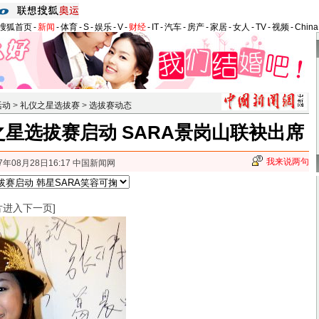
搜狐首页
-
新闻
-
体育
-
S
-
娱乐
-
V
-
财经
-
IT
-
汽车
-
房产
-
家居
-
女人
-
TV
-
视频
-
Chin
活动
>
礼仪之星选拔赛
>
选拔赛动态
星选拔赛启动 SARA景岗山联袂出席
我来说两句
7年08月28日16:17 中国新闻网
片进入下一页]