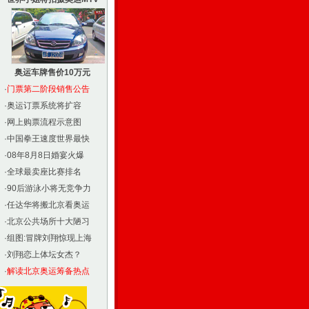
奥运车牌售价10万元
·
门票第二阶段销售公告
·
奥运订票系统将扩容
·
网上购票流程示意图
·
中国拳王速度世界最快
·
08年8月8日婚宴火爆
·
全球最卖座比赛排名
·
90后游泳小将无竞争力
·
任达华将搬北京看奥运
·
北京公共场所十大陋习
·
组图:冒牌刘翔惊现上海
·
刘翔恋上体坛女杰？
·
解读北京奥运筹备热点