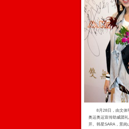
8月28日，由文体明
奥运奥运宣传助威团礼
开。韩星SARA，景