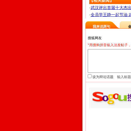
【相关新闻】
·
武汉评出首届十大杰出劳
·
全员学王静一起节油 武
我来说两句
*用搜狗拼音输入法发帖子，
设为辩论话题