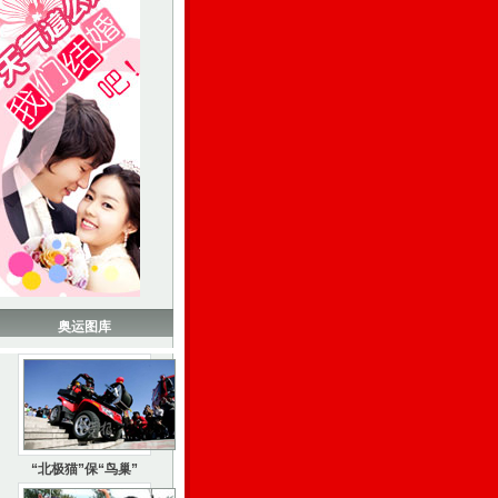
奥运图库
“北极猫”保“鸟巢”