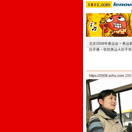
北京2008年奥运会
>
奥运
目开播
>
联想奥运火炬手简
https://2008.sohu.com
200