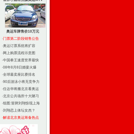
奥运车牌售价10万元
·
门票第二阶段销售公告
·
奥运订票系统将扩容
·
网上购票流程示意图
·
中国拳王速度世界最快
·
08年8月8日婚宴火爆
·
全球最卖座比赛排名
·
90后游泳小将无竞争力
·
任达华将搬北京看奥运
·
北京公共场所十大陋习
·
组图:冒牌刘翔惊现上海
·
刘翔恋上体坛女杰？
·
解读北京奥运筹备热点