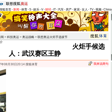
搜狐首页
-
新闻
-
体育
-
S
-
娱乐
-
V
-
财经
-
IT
-
汽车
-
房产
-
家居
-
女人
-
TV
-
视频
-
Chin
新闻
>
科技奥运
>
奥运战略
>
联想奥运火炬手选拔节
介
火炬手候选
人：武汉赛区王静
我来说两句
7年08月30日20:14 搜狐体育