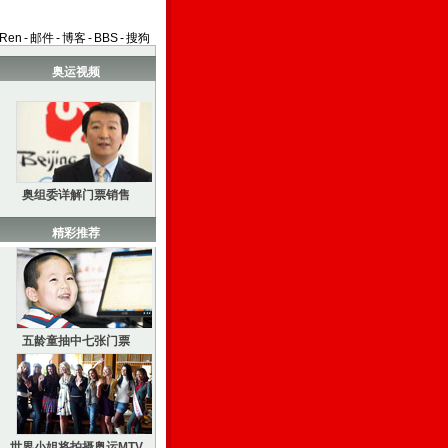
aRen
-
邮件
-
博客
-
BBS
-
搜狗
奥运视频
奥组委详解门票销售
精彩推荐
五龄童抽中七张门票
世界小姐将拍摄奥运MTV