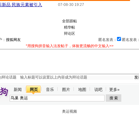
运新品 民族元素被引入
07-08-30 19:27
我来说两句
全部跟帖
精华帖
辩论区
户：
匿名发表：
匿名发表
*用搜狗拼音输入法发帖子，体验更流畅的中文输入>>
为辩论话题
新闻
网页
音乐
图片
地图
说吧
更多»
奥运视频