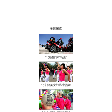
奥运图库
“北极猫”保“鸟巢”
北京健美女郎风中热舞