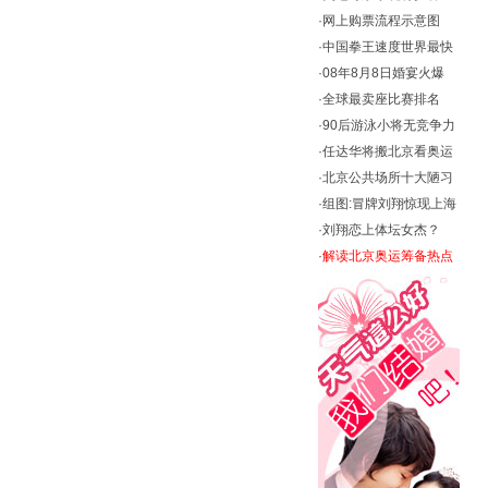
·
网上购票流程示意图
·
中国拳王速度世界最快
·
08年8月8日婚宴火爆
·
全球最卖座比赛排名
·
90后游泳小将无竞争力
·
任达华将搬北京看奥运
·
北京公共场所十大陋习
·
组图:冒牌刘翔惊现上海
·
刘翔恋上体坛女杰？
·
解读北京奥运筹备热点