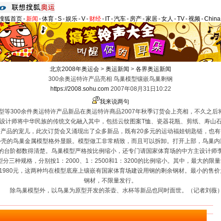
搜狐首页
-
新闻
-
体育
-
S
-
娱乐
-
V
-
财经
-
IT
-
汽车
-
房产
-
家居
-
女人
-
TV
-
视频
-
Chin
北京2008年奥运会
>
奥运新闻
>
各界奥运新闻
300余奥运特许产品亮相 鸟巢模型镶嵌鸟巢剩钢
https://2008.sohu.com
2007年08月31日10:22
我来说两句
等300余件奥运特许产品新品在奥运特许商品2007年秋季订货会上亮相，不久之后
计师将中华民族的传统文化融入其中，包括云纹图案T恤、瓷器花瓶、剪纸、寿山石
产品的宠儿，此次订货会又涌现出了众多新品，既有20多元的运动福娃钥匙链，也
的鸟巢金属模型格外显眼。模型做工非常精致，而且可以拆卸。打开上部，鸟巢内
的台阶都数得清楚。鸟巢模型严格按比例缩小，还专门请国家体育场的中方主设计师
规格，分别按1：2000、1：2500和1：3200的比例缩小。其中，最大的限量5
为1980元，这两种均在模型底座上镶嵌有国家体育场建设用钢的剩余钢材。最小的售价
钢材，不限量发行。
除鸟巢模型外，以鸟巢为原型开发的茶壶、水杯等新品也同时面世。（记者刘薇