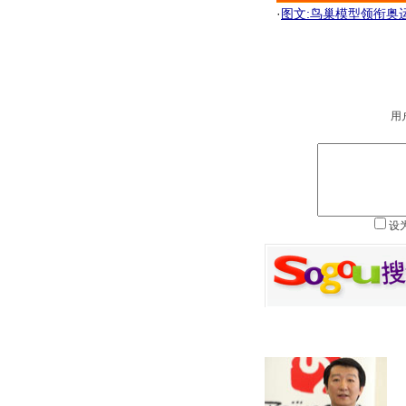
·
图文:鸟巢模型领衔奥
用
设