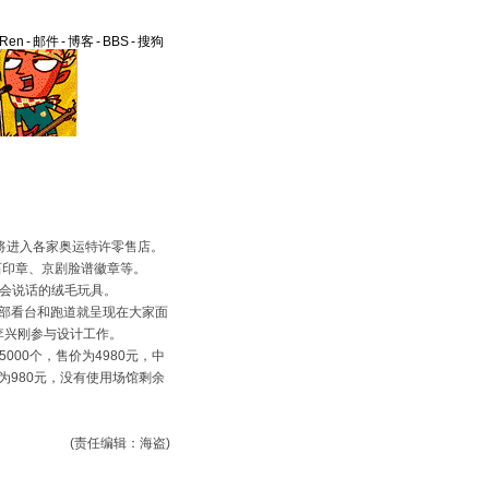
aRen
-
邮件
-
博客
-
BBS
-
搜狗
将进入各家奥运特许零售店。
印章、京剧脸谱徽章等。
有会说话的绒毛玩具。
部看台和跑道就呈现在大家面
李兴刚参与设计工作。
000个，售价为4980元，中
为980元，没有使用场馆剩余
）
(责任编辑：海盗)