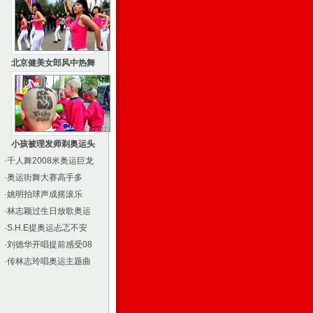
北京健美女郎风中热舞
小孩被理发师剃奥运头
·
千人舞2008米奥运巨龙
·
奥运街舞大赛高手多
·
姚明拍球声成摇滚乐
·
林志颖过生日放歌奥运
·
S.H.E提奥运忐忑不安
·
刘德华开唱提前感受08
·
传林志玲唱奥运主题曲