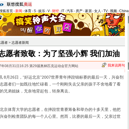
搜狐首页
-
新闻
-
体育
-
S
-
娱乐
-
V
-
财经
-
IT
-
汽车
-
房产
-
家居
-
女人
-
TV
-
视频
-
Chin
志愿者
>
志愿者新闻
志愿者致敬：为了坚强小辉 我们加油
我来说两句
07年08月31日16:25 第29届奥林匹克运动会官方网站
8月26日，“好运北京”2007世界青年摔跤锦标赛的最后一天，兴奋剂
志愿者们一如既往地忙碌着，一个刚刚失去父亲的孩子不舍地看了看
的兄弟姐妹，无奈地背起包，转身离去。
京体育大学的志愿者，在摔跤世青赛筹备和举办的十多天里，他把
兴奋剂检查团队的每一个人心里。然而，比赛的最后一天，父亲过世