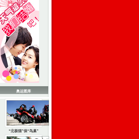
奥运图库
“北极猫”保“鸟巢”