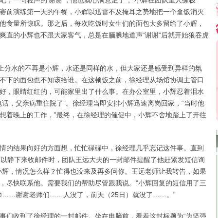
吧，一句轻声的‘谢谢’，他也就心满意足了”。小辉在团队里人缘极
赛前演练第一天的午餐，小辉以迅雷不及掩耳之势地把一个盒饭消灭
他食量所惊叹。那之后，每次吃饭时女生们的面包大多留给了小辉，
爽直的小辉也不跟大家客气，总是在腼腆地道声“谢谢”后就开始狼吞虎
上分水的不再是小辉，水还是同样的水，但大家还是感受到异样的氛
不下的面包也不知该给谁。在这顿饭之前，徐经理从场馆协调主管口
好，眼睛红红的，可能家里出了什么事。在办公室里，小辉忍着泪水
电话，父亲病重住院了”。徐经理当即安排小辉迅速离岗回家，“当时他
想着晚上的工作，”最终，在徐经理的催促中，小辉不舍地踏上了开往
的结果向好的方面想，忙忙碌碌中，徐经理几乎忘记这件事。直到
可以静下来收邮件时，团队王远大夫的一封邮件提醒了他赶紧发短信询
小辉，情况怎么样？忙得也没来及再多问你。王远老师让我转告，如果
，尽快联系他。需要我们的帮助尽管跟我说。”小辉回复的短信用了三
师……谢谢老师们……人没了，前天（25日）就没了……。”
们收到了徐经理的一封邮件。坐在电脑前，看着这封标题为“为坚强