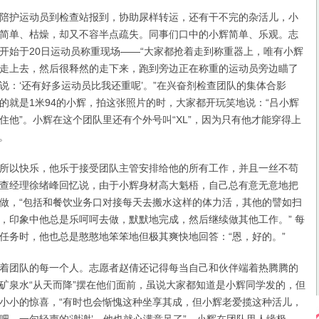
护运动员到检查站报到，协助尿样转运，还有干不完的杂活儿，小
简单、枯燥，却又不容半点疏失。同事们口中的小辉简单、乐观。志
开始于20日运动员称重现场——“大家都抢着走到称重器上，唯有小辉
走上去，然后很释然的走下来，跑到旁边正在称重的运动员旁边瞄了
说：‘还有好多运动员比我还重呢’。”在兴奋剂检查团队的集体合影
的就是1米94的小辉，拍这张照片的时，大家都开玩笑地说：“吕小辉
住他”。小辉在这个团队里还有个外号叫“XL”，因为只有他才能穿得上
服。
以快乐，他乐于接受团队主管安排给他的所有工作，并且一丝不苟
查经理徐绪峰回忆说，由于小辉身材高大魁梧，自己总有意无意地把
做，“包括和餐饮业务口对接每天去搬水这样的体力活，其他的譬如扫
，印象中他总是乐呵呵去做，默默地完成，然后继续做其他工作。” 每
任务时，他也总是憨憨地笨笨地但极其爽快地回答：“恩，好的。”
团队的每一个人。志愿者赵倩还记得每当自己和伙伴端着热腾腾的
矿泉水“从天而降”摆在他们面前，虽说大家都知道是小辉同学发的，但
小小的惊喜，“有时也会惭愧这种坐享其成，但小辉老爱揽这种活儿，