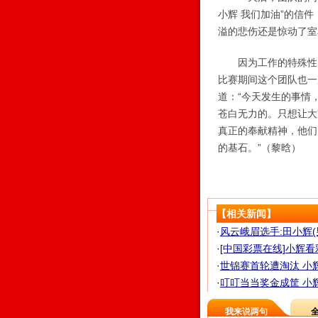
小辉 我们加油”的信
溢的悲伤还是惊动了室
因为工作的特殊性，
比赛期间这个团队也一
道：“今天发生的事情
苍白无力的。只想让大
真正的奉献精神，他们
的基石。”（黎晗）
【相关新闻】
·
风云峨眉选手:田小辉(
·
[中国彩票在线]小辉看彩排
·
世锦赛首轮遭淘汰 小辉
·
叮叮当当奖金成筐 小
我来说两句