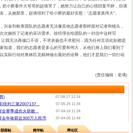
件，把小辉看作大哥哥的赵倩哭了，她努力让自己的心情回复平静，但满
友，从她那里，赵倩得到了给小辉的最好安慰：“志愿者真伟大”。
兴奋剂检查团队的志愿者无法像其他志愿者那样面对记者和镜头，
次次婉拒了记者的采访需求。徐经理在给团队的一封信中这样写
，让我无法再缄口不语，不求表扬也不求慰问，因为任何言语此刻都是
家知道，我们的志愿者是多么的可爱和伟大，从他们身上我们看到了
以实际行动对奥林匹克精神做出最好的诠释，他们才是我们一切行动
(责任编辑：老满)
男)
07-08-27 12:14
列三第2007137...
07-05-25 11:26
全赛季成也火箭败...
07-04-24 11:28
辉去年收获近300万人民币
07-04-05 11:49
全部跟帖
精华帖
辩论区