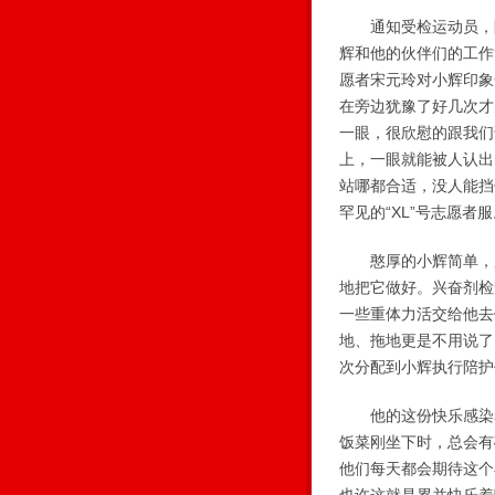
通知受检运动员，陪
辉和他的伙伴们的工作
愿者宋元玲对小辉印象
在旁边犹豫了好几次才
一眼，很欣慰的跟我们
上，一眼就能被人认出
站哪都合适，没人能挡
罕见的“XL”号志愿者
憨厚的小辉简单，所
地把它做好。兴奋剂检
一些重体力活交给他去
地、拖地更是不用说了
次分配到小辉执行陪护
他的这份快乐感染着
饭菜刚坐下时，总会有
他们每天都会期待这个