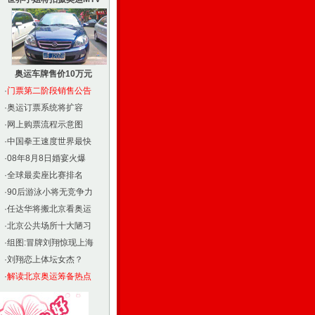
奥运车牌售价10万元
·
门票第二阶段销售公告
·
奥运订票系统将扩容
·
网上购票流程示意图
·
中国拳王速度世界最快
·
08年8月8日婚宴火爆
·
全球最卖座比赛排名
·
90后游泳小将无竞争力
·
任达华将搬北京看奥运
·
北京公共场所十大陋习
·
组图:冒牌刘翔惊现上海
·
刘翔恋上体坛女杰？
·
解读北京奥运筹备热点