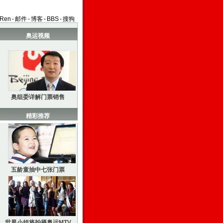
aRen
-
邮件
-
博客
-
BBS
-
搜狗
奥运视频
奥组委详解门票销售
精彩推荐
五龄童抽中七张门票
世界小姐将拍摄奥运MTV