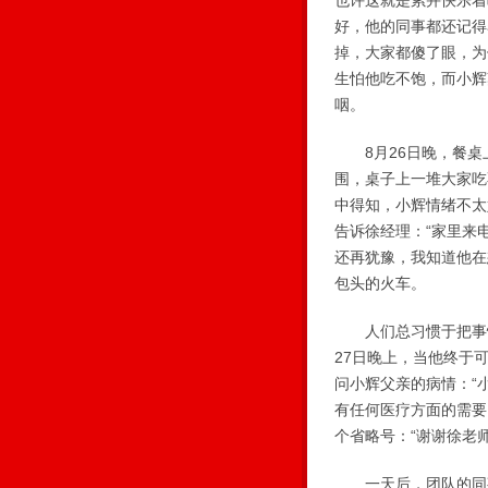
也许这就是累并快乐着
好，他的同事都还记得
掉，大家都傻了眼，为
生怕他吃不饱，而小辉
咽。
8月26日晚，餐桌
围，桌子上一堆大家吃
中得知，小辉情绪不太
告诉徐经理：“家里来
还再犹豫，我知道他在
包头的火车。
人们总习惯于把事情
27日晚上，当他终于
问小辉父亲的病情：“
有任何医疗方面的需要
个省略号：“谢谢徐老
一天后，团队的同事