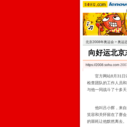
北京2008年奥运会
>
奥运
向好运北京
https://2008.sohu.com
20
官方网站8月31日讯 
检查团队的工作人员和
与他一同战斗了十多天
他叫吕小辉，来自北
笑容和关怀留在了赛会
的噩耗让他默然离去。