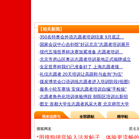
【相关新闻】
·
350名特奥会外语志愿者培训结束 9月底正...
·
国家会议中心击剑馆"好运北京"志愿者培训展开
·
现代五项世界杯决赛加紧准备 志愿者培训...
·
北京市房山区奥运志愿者培训基地正式揭牌成立
·
女足世界杯我们已准备好了 上海志愿者接...
·
礼仪志愿者:20天培训让高跟鞋与血泡"为伍"
·
煤炭博览会口语训练志愿者进入培训阶段(组图)
·
服务小轮车赛场 安保志愿者培训自编"手检操"
·
志愿者角色化培训体验摔跤 朝阳区培训出新招
·
图文:首都大学生志愿者风采大赛 北京师范大学
我来说两句
全部跟帖
精华帖
匿名
*用搜狗拼音输入法发帖子，体验更流畅的