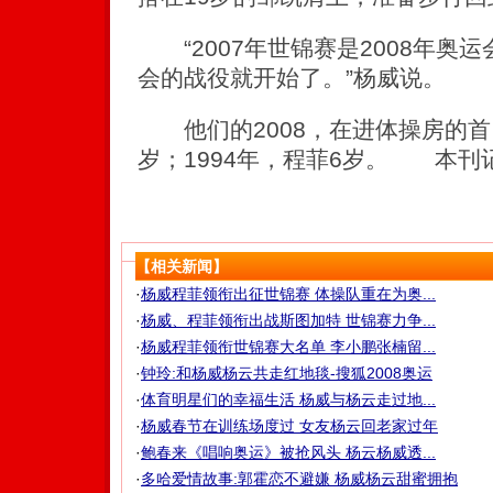
“2007年世锦赛是2008年奥运
会的战役就开始了。”杨威说。
他们的2008，在进体操房的首日
岁；1994年，程菲6岁。 本刊记
【相关新闻】
·
杨威程菲领衔出征世锦赛 体操队重在为奥...
·
杨威、程菲领衔出战斯图加特 世锦赛力争...
·
杨威程菲领衔世锦赛大名单 李小鹏张楠留...
·
钟玲:和杨威杨云共走红地毯-搜狐2008奥运
·
体育明星们的幸福生活 杨威与杨云走过地...
·
杨威春节在训练场度过 女友杨云回老家过年
·
鲍春来《唱响奥运》被抢风头 杨云杨威透...
·
多哈爱情故事:郭霍恋不避嫌 杨威杨云甜蜜拥抱