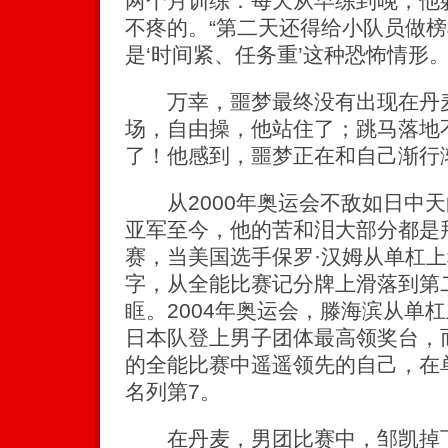
两个月训练：每天从早练到晚，他
不疼的。“第二天还得给小队员做
是‘时间紧、任务重’这种恐怖情形。
万幸，噩梦最终没有出现在丹麦
场，自由操，他站住了；跳马落地
了！他感到，噩梦正在和自己渐行
从2000年奥运会不敌如日中天
亚军至今，他的苦和泪大部分都是拜
赛，当美国选手保罗·汉姆从单杠
字，从全能比赛记分牌上滑落到第
眶。2004年奥运会，滕海滨从单
日本队登上男子团体最高领奖台，
的全能比赛中遥遥领先的自己，在
名列第7。
在丹麦，男团比赛中，邹凯掉下