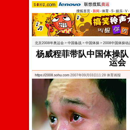
搜狐首页
-
新闻
-
体育
-
S
-
娱乐
-
V
-
北京2008年奥运会
>
中国备战
>
中国体操
>
2008中国体操动
杨威程菲带队中国体操队 
运会
https://2008.sohu.com
2007年09月03日11:28 体育画报