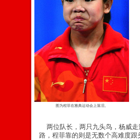
图为程菲在雅典运动会上落泪。
两位队长，两只九头鸟，杨威走
路，程菲靠的则是无数个高难度跟