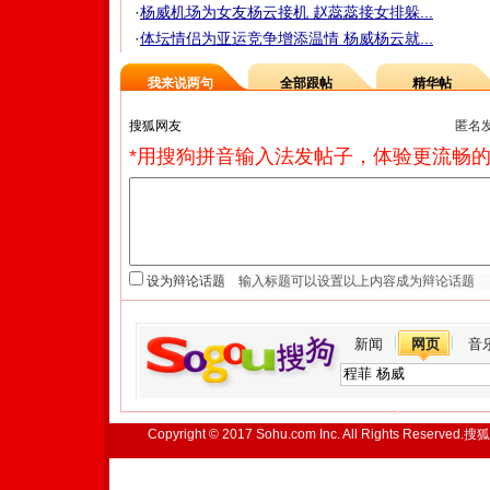
·
杨威机场为女友杨云接机 赵蕊蕊接女排躲...
·
体坛情侣为亚运竞争增添温情 杨威杨云就...
我来说两句
全部跟帖
精华帖
匿名
*用搜狗拼音输入法发帖子，体验更流畅的
设为辩论话题
新闻
网页
音
Copyright © 2017 Sohu.com Inc. All Rights Reserved