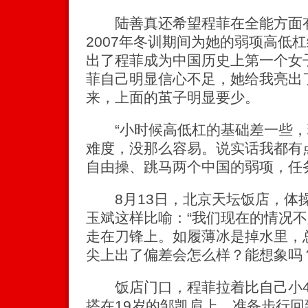
陆善真还希望程菲在全能方面有
2007年冬训期间为她的弱项高低
出了程菲成为中国历史上第一个女
菲自己明显信心不足，她给我亮出
来，上面的茧子明显要少。
“小时候高低杠的基础差一些，
难度，没那么容易。说实话我都有
自由操、跳马两个中国的弱项，任
8月13日，北京天坛饭店，体
玉斌这样比喻：“我们现在的情况
走在刀锋上。如履薄冰是掉水里，
尖上出了偏差会怎么样？能想象吗？
饭店门口，程菲拉着比自己小4
搭在19岁的邹凯肩上，准备步行回