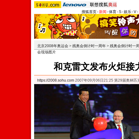
搜狐首页
-
新闻
-
体育
-
S
-
娱乐
-
V
-
北京2008年奥运会
>
残奥会倒计时一周年
>
残奥会倒计时一
会现场图片
和克雷文发布火炬接
https://2008.sohu.com
2007年09月06日21:25 第29届奥