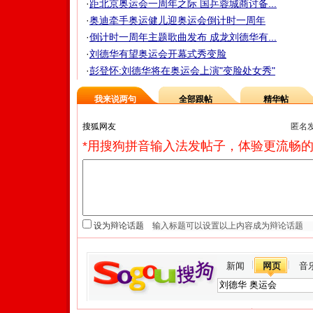
·
距北京奥运会一周年之际 国乒蓉城商讨备...
·
奥迪牵手奥运健儿迎奥运会倒计时一周年
·
倒计时一周年主题歌曲发布 成龙刘德华有...
·
刘德华有望奥运会开幕式秀变脸
·
彭登怀:刘德华将在奥运会上演"变脸处女秀"
我来说两句
全部跟帖
精华帖
匿名
*用搜狗拼音输入法发帖子，体验更流畅的
设为辩论话题
新闻
网页
音