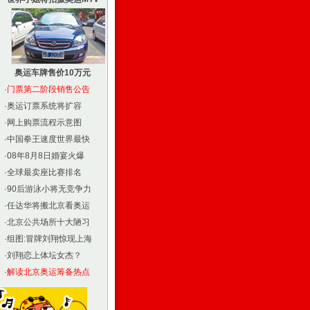
奥运车牌售价10万元
·
门票第二阶段销售公告
·
奥运订票系统将扩容
·
网上购票流程示意图
·
中国拳王速度世界最快
·
08年8月8日婚宴火爆
·
全球最卖座比赛排名
·
90后游泳小将无竞争力
·
任达华将搬北京看奥运
·
北京公共场所十大陋习
·
组图:冒牌刘翔惊现上海
·
刘翔恋上体坛女杰？
·
解读北京奥运筹备热点