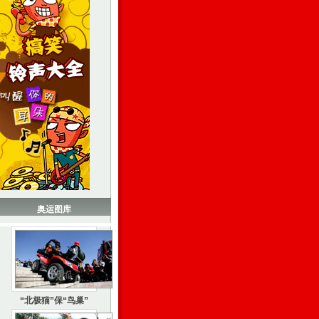
奥运图库
“北极猫”保“鸟巢”