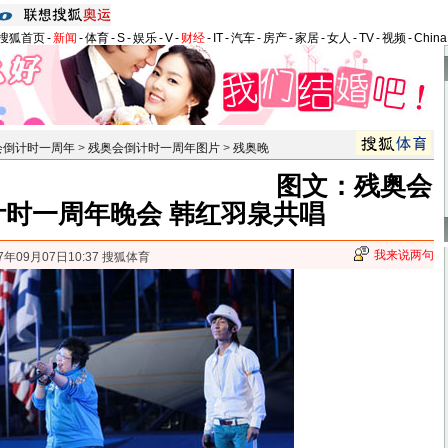
搜狐首页
-
新闻
-
体育
-
S
-
娱乐
-
V
-
财经
-
IT
-
汽车
-
房产
-
家居
-
女人
-
TV
-
视频
-
Chin
会倒计时一周年
>
残奥会倒计时一周年图片
>
残奥晚
图文：残奥会
计时一周年晚会 韩红羽泉共唱
我来说两句
7年09月07日10:37 搜狐体育