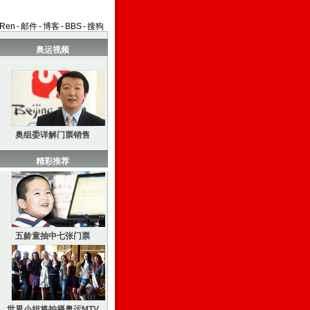
aRen
-
邮件
-
博客
-
BBS
-
搜狗
奥运视频
奥组委详解门票销售
精彩推荐
五龄童抽中七张门票
世界小姐将拍摄奥运MTV