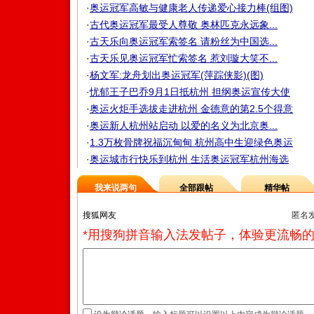
·
奥运冠军高敏与健康老人传递爱心接力棒(组图)
·
古代奥运冠军最受人尊敬 奥林匹克永远象...
·
古天乐向奥运冠军索签名 请粉丝为中国选...
·
古天乐见奥运冠军忙索签名 惹刘璇大笑不...
·
杨文军:龙舟划出奥运冠军(萍踪侠影)(图)
·
忧郁王子巴乔9月1日抵杭州 担纲奥运宣传大使
·
奥运火炬手选拔走进杭州 金德意的第2.5个得意
·
奥运新人杭州站启动 以爱的名义为北京奥...
·
1.3万枚骨牌祝福沉甸甸 杭州高中生迎绿色奥运
·
奥运城市行快乐到杭州 生活奥运冠军杭州海选
我来说两句
全部跟帖
精华帖
匿名
*用搜狗拼音输入法发帖子，体验更流畅的